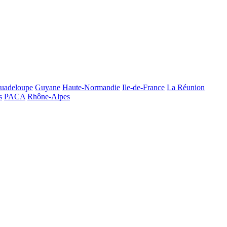
uadeloupe
Guyane
Haute-Normandie
Ile-de-France
La Réunion
s
PACA
Rhône-Alpes