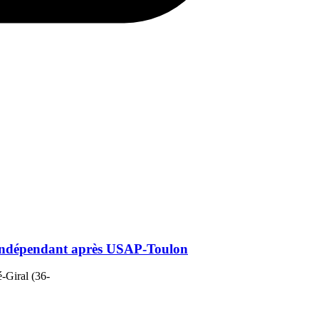
e L'Indépendant après USAP-Toulon
-Giral (36-