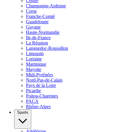
Centre
Champagne-Ardenne
Corse
Franche-Comté
Guadeloupe
Guyane
Haute-Normandie
Ile-de-France
La Réunion
Languedoc-Roussillon
Limousin
Lorraine
Martinique
Mayotte
Midi-Pyrénées
Nord-Pas-de-Calais
Pays de la Loire
Picardie
Poitou-Charentes
PACA
Rhône-Alpes
Sports
Athlétisme