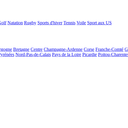
Golf
Natation
Rugby
Sports d'hiver
Tennis
Voile
Sport aux US
rgogne
Bretagne
Centre
Champagne-Ardenne
Corse
Franche-Comté
G
Pyrénées
Nord-Pas-de-Calais
Pays de la Loire
Picardie
Poitou-Charente