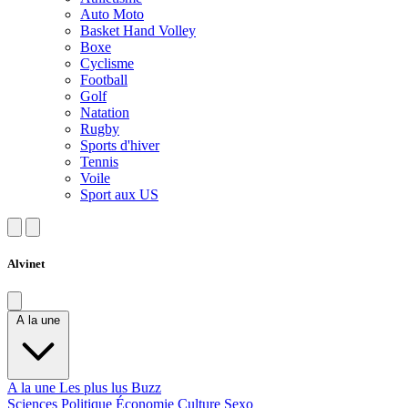
Auto Moto
Basket Hand Volley
Boxe
Cyclisme
Football
Golf
Natation
Rugby
Sports d'hiver
Tennis
Voile
Sport aux US
Alvinet
A la une
A la une
Les plus lus
Buzz
Sciences
Politique
Économie
Culture
Sexo