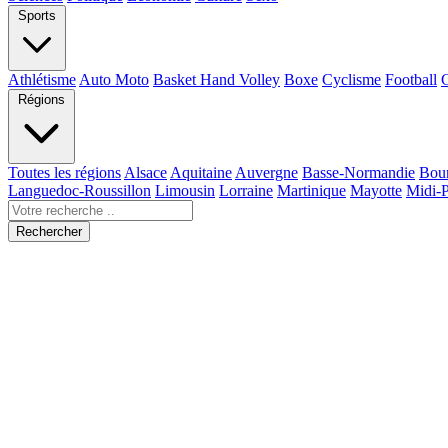
Sports
Athlétisme
Auto Moto
Basket Hand Volley
Boxe
Cyclisme
Football
Régions
Toutes les régions
Alsace
Aquitaine
Auvergne
Basse-Normandie
Bou
Languedoc-Roussillon
Limousin
Lorraine
Martinique
Mayotte
Midi-
Rechercher