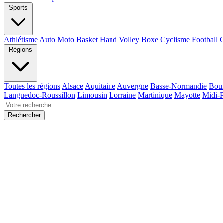
Sports
Athlétisme
Auto Moto
Basket Hand Volley
Boxe
Cyclisme
Football
Régions
Toutes les régions
Alsace
Aquitaine
Auvergne
Basse-Normandie
Bou
Languedoc-Roussillon
Limousin
Lorraine
Martinique
Mayotte
Midi-
Rechercher