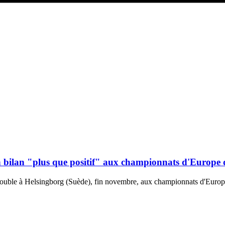
n bilan "plus que positif" aux championnats d'Europe d
 double à Helsingborg (Suède), fin novembre, aux championnats d'Europ