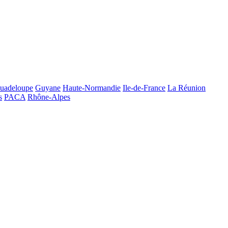
uadeloupe
Guyane
Haute-Normandie
Ile-de-France
La Réunion
s
PACA
Rhône-Alpes