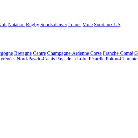
Golf
Natation
Rugby
Sports d'hiver
Tennis
Voile
Sport aux US
rgogne
Bretagne
Centre
Champagne-Ardenne
Corse
Franche-Comté
G
Pyrénées
Nord-Pas-de-Calais
Pays de la Loire
Picardie
Poitou-Charente