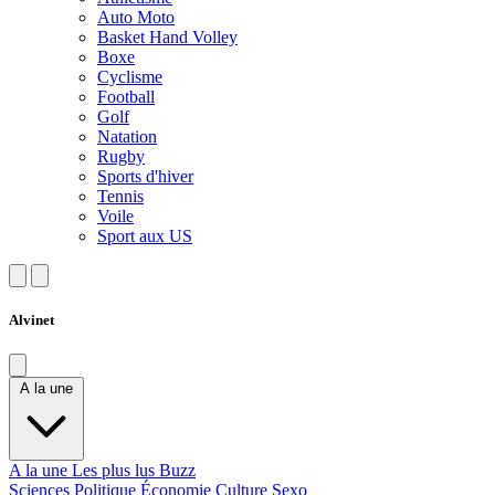
Auto Moto
Basket Hand Volley
Boxe
Cyclisme
Football
Golf
Natation
Rugby
Sports d'hiver
Tennis
Voile
Sport aux US
Alvinet
A la une
A la une
Les plus lus
Buzz
Sciences
Politique
Économie
Culture
Sexo