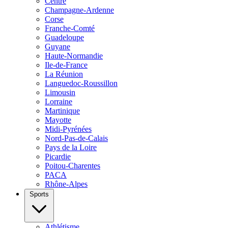
Centre
Champagne-Ardenne
Corse
Franche-Comté
Guadeloupe
Guyane
Haute-Normandie
Ile-de-France
La Réunion
Languedoc-Roussillon
Limousin
Lorraine
Martinique
Mayotte
Midi-Pyrénées
Nord-Pas-de-Calais
Pays de la Loire
Picardie
Poitou-Charentes
PACA
Rhône-Alpes
Sports
Athlétisme