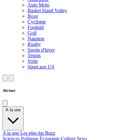
Auto Moto
Basket Hand Volley
Boxe
Cyclisme
Football
Golf
Natation
Rugby
Sports d'hiver
Tennis
Voile
Sport aux US
Alvinet
A la une
A la une
Les plus lus
Buzz
Sciences
Politique
Économie
Culture
Sexo