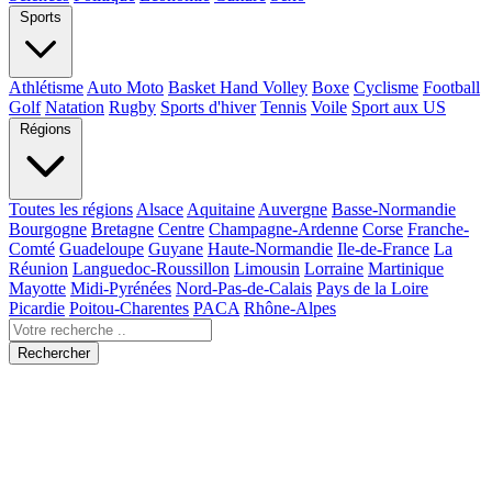
Sports
Athlétisme
Auto Moto
Basket Hand Volley
Boxe
Cyclisme
Football
Golf
Natation
Rugby
Sports d'hiver
Tennis
Voile
Sport aux US
Régions
Toutes les régions
Alsace
Aquitaine
Auvergne
Basse-Normandie
Bourgogne
Bretagne
Centre
Champagne-Ardenne
Corse
Franche-
Comté
Guadeloupe
Guyane
Haute-Normandie
Ile-de-France
La
Réunion
Languedoc-Roussillon
Limousin
Lorraine
Martinique
Mayotte
Midi-Pyrénées
Nord-Pas-de-Calais
Pays de la Loire
Picardie
Poitou-Charentes
PACA
Rhône-Alpes
Rechercher