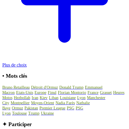
Plus de choix
•
Mots clés
Bruno Retailleau
Détroit d'Ormuz
Donald Trump
Emmanuel
Macron
Etats-Unis
Europe
Finul
Florian Montorio
France
Grasset
Heures
Motos
Hezbollah
Iran
Kiev
Liban
Louisiane
Lyon
Manchester
City
Montpellier
Moyen-Orient
Nadia Farès
Nathalie
Baye
Ormuz
Pakistan
Premier League
PSG
PSG
Lyon
Toulouse
Trump
Ukraine
✦
Participer