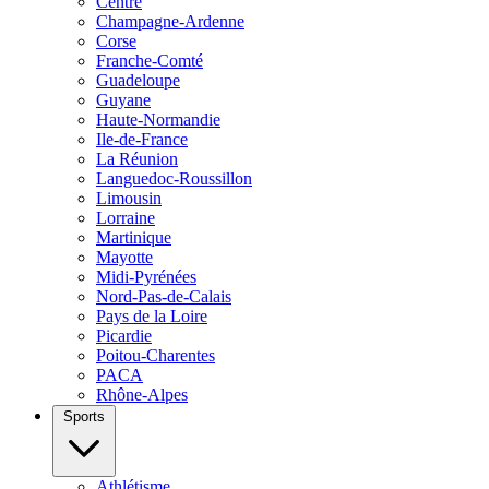
Centre
Champagne-Ardenne
Corse
Franche-Comté
Guadeloupe
Guyane
Haute-Normandie
Ile-de-France
La Réunion
Languedoc-Roussillon
Limousin
Lorraine
Martinique
Mayotte
Midi-Pyrénées
Nord-Pas-de-Calais
Pays de la Loire
Picardie
Poitou-Charentes
PACA
Rhône-Alpes
Sports
Athlétisme