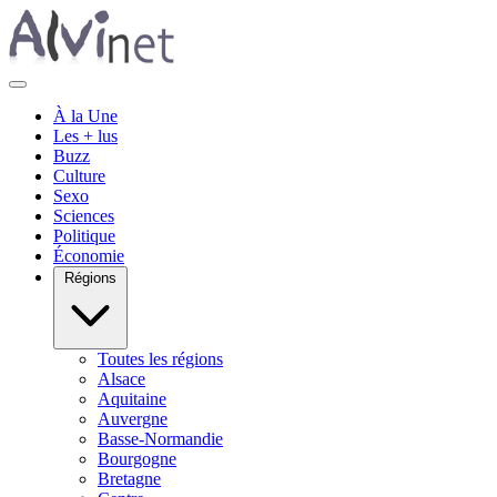
À la Une
Les + lus
Buzz
Culture
Sexo
Sciences
Politique
Économie
Régions
Toutes les régions
Alsace
Aquitaine
Auvergne
Basse-Normandie
Bourgogne
Bretagne