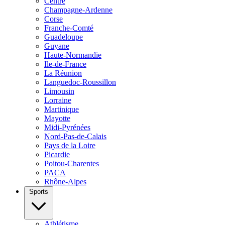
Centre
Champagne-Ardenne
Corse
Franche-Comté
Guadeloupe
Guyane
Haute-Normandie
Ile-de-France
La Réunion
Languedoc-Roussillon
Limousin
Lorraine
Martinique
Mayotte
Midi-Pyrénées
Nord-Pas-de-Calais
Pays de la Loire
Picardie
Poitou-Charentes
PACA
Rhône-Alpes
Sports
Athlétisme