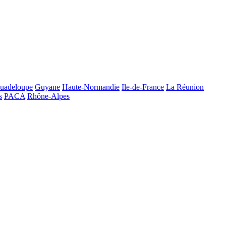
uadeloupe
Guyane
Haute-Normandie
Ile-de-France
La Réunion
s
PACA
Rhône-Alpes