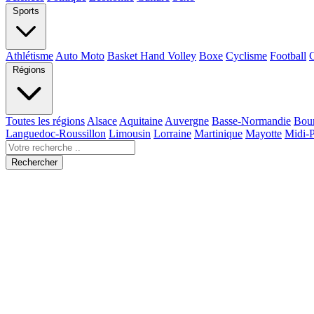
Sports
Athlétisme
Auto Moto
Basket Hand Volley
Boxe
Cyclisme
Football
Régions
Toutes les régions
Alsace
Aquitaine
Auvergne
Basse-Normandie
Bou
Languedoc-Roussillon
Limousin
Lorraine
Martinique
Mayotte
Midi-
Rechercher