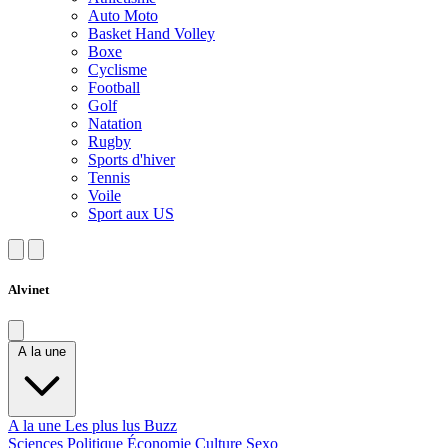
Auto Moto
Basket Hand Volley
Boxe
Cyclisme
Football
Golf
Natation
Rugby
Sports d'hiver
Tennis
Voile
Sport aux US
Alvinet
A la une
A la une
Les plus lus
Buzz
Sciences
Politique
Économie
Culture
Sexo