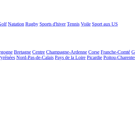
Golf
Natation
Rugby
Sports d'hiver
Tennis
Voile
Sport aux US
rgogne
Bretagne
Centre
Champagne-Ardenne
Corse
Franche-Comté
G
Pyrénées
Nord-Pas-de-Calais
Pays de la Loire
Picardie
Poitou-Charente