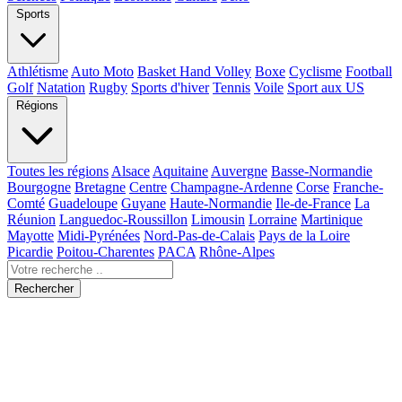
Sports
Athlétisme
Auto Moto
Basket Hand Volley
Boxe
Cyclisme
Football
Golf
Natation
Rugby
Sports d'hiver
Tennis
Voile
Sport aux US
Régions
Toutes les régions
Alsace
Aquitaine
Auvergne
Basse-Normandie
Bourgogne
Bretagne
Centre
Champagne-Ardenne
Corse
Franche-
Comté
Guadeloupe
Guyane
Haute-Normandie
Ile-de-France
La
Réunion
Languedoc-Roussillon
Limousin
Lorraine
Martinique
Mayotte
Midi-Pyrénées
Nord-Pas-de-Calais
Pays de la Loire
Picardie
Poitou-Charentes
PACA
Rhône-Alpes
Rechercher