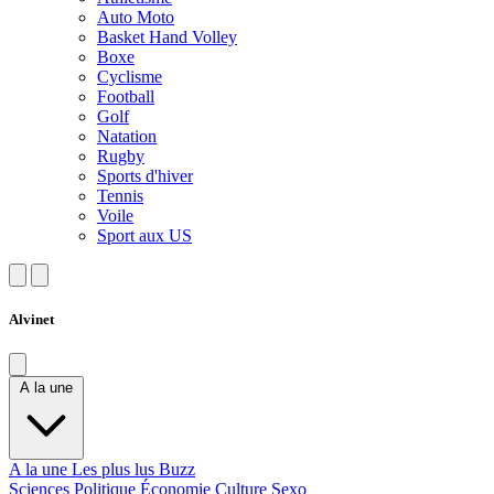
Auto Moto
Basket Hand Volley
Boxe
Cyclisme
Football
Golf
Natation
Rugby
Sports d'hiver
Tennis
Voile
Sport aux US
Alvinet
A la une
A la une
Les plus lus
Buzz
Sciences
Politique
Économie
Culture
Sexo