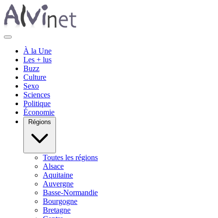
À la Une
Les + lus
Buzz
Culture
Sexo
Sciences
Politique
Économie
Régions
Toutes les régions
Alsace
Aquitaine
Auvergne
Basse-Normandie
Bourgogne
Bretagne