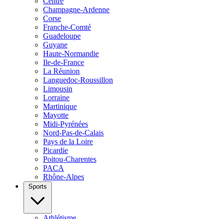
Centre
Champagne-Ardenne
Corse
Franche-Comté
Guadeloupe
Guyane
Haute-Normandie
Ile-de-France
La Réunion
Languedoc-Roussillon
Limousin
Lorraine
Martinique
Mayotte
Midi-Pyrénées
Nord-Pas-de-Calais
Pays de la Loire
Picardie
Poitou-Charentes
PACA
Rhône-Alpes
Sports
Athlétisme