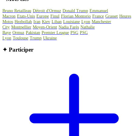
Bruno Retailleau
Détroit d'Ormuz
Donald Trump
Emmanuel
Macron
Etats-Unis
Europe
Finul
Florian Montorio
France
Grasset
Heures
Motos
Hezbollah
Iran
Kiev
Liban
Louisiane
Lyon
Manchester
City
Montpellier
Moyen-Orient
Nadia Farès
Nathalie
Baye
Ormuz
Pakistan
Premier League
PSG
PSG
Lyon
Toulouse
Trump
Ukraine
✦
Participer