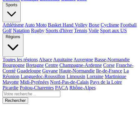
Sports
Athlétisme
Auto Moto
Basket Hand Volley
Boxe
Cyclisme
Football
Golf
Natation
Rugby
Sports d'hiver
Tennis
Voile
Sport aux US
Régions
Toutes les régions
Alsace
Aquitaine
Auvergne
Basse-Normandie
Bourgogne
Bretagne
Centre
Champagne-Ardenne
Corse
Franche-
Comté
Guadeloupe
Guyane
Haute-Normandie
Ile-de-France
La
Réunion
Languedoc-Roussillon
Limousin
Lorraine
Martinique
Mayotte
Midi-Pyrénées
Nord-Pas-de-Calais
Pays de la Loire
Picardie
Poitou-Charentes
PACA
Rhône-Alpes
Rechercher