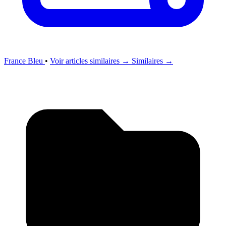
France Bleu
•
Voir articles similaires →
Similaires →