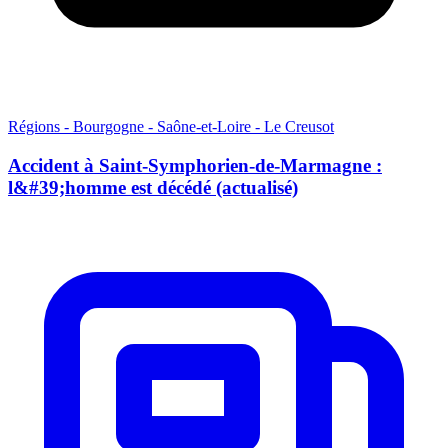
Régions - Bourgogne - Saône-et-Loire - Le Creusot
Accident à Saint-Symphorien-de-Marmagne :
l&#39;homme est décédé (actualisé)