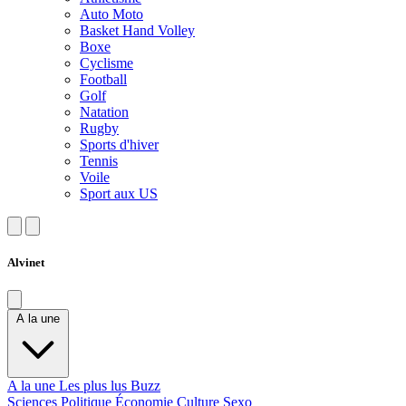
Auto Moto
Basket Hand Volley
Boxe
Cyclisme
Football
Golf
Natation
Rugby
Sports d'hiver
Tennis
Voile
Sport aux US
Alvinet
A la une
A la une
Les plus lus
Buzz
Sciences
Politique
Économie
Culture
Sexo