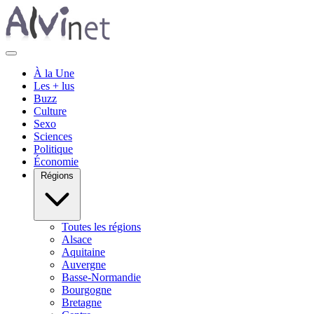
À la Une
Les + lus
Buzz
Culture
Sexo
Sciences
Politique
Économie
Régions
Toutes les régions
Alsace
Aquitaine
Auvergne
Basse-Normandie
Bourgogne
Bretagne