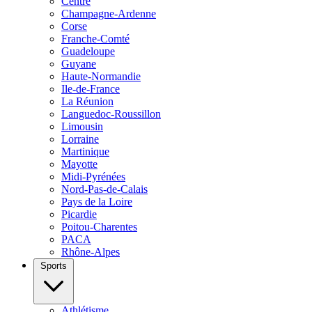
Centre
Champagne-Ardenne
Corse
Franche-Comté
Guadeloupe
Guyane
Haute-Normandie
Ile-de-France
La Réunion
Languedoc-Roussillon
Limousin
Lorraine
Martinique
Mayotte
Midi-Pyrénées
Nord-Pas-de-Calais
Pays de la Loire
Picardie
Poitou-Charentes
PACA
Rhône-Alpes
Sports
Athlétisme