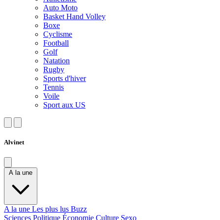
Auto Moto
Basket Hand Volley
Boxe
Cyclisme
Football
Golf
Natation
Rugby
Sports d'hiver
Tennis
Voile
Sport aux US
Alvinet
A la une
A la une
Les plus lus
Buzz
Sciences
Politique
Économie
Culture
Sexo