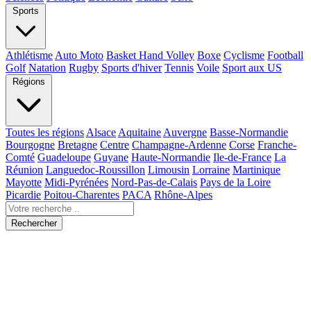
Sports
Athlétisme
Auto Moto
Basket Hand Volley
Boxe
Cyclisme
Football
Golf
Natation
Rugby
Sports d'hiver
Tennis
Voile
Sport aux US
Régions
Toutes les régions
Alsace
Aquitaine
Auvergne
Basse-Normandie
Bourgogne
Bretagne
Centre
Champagne-Ardenne
Corse
Franche-
Comté
Guadeloupe
Guyane
Haute-Normandie
Ile-de-France
La
Réunion
Languedoc-Roussillon
Limousin
Lorraine
Martinique
Mayotte
Midi-Pyrénées
Nord-Pas-de-Calais
Pays de la Loire
Picardie
Poitou-Charentes
PACA
Rhône-Alpes
Rechercher