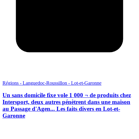
Régions - Languedoc-Roussillon - Lot-et-Garonne
Un sans domicile fixe vole 1 000 ¬ de produits chez
Intersport, deux autres pénètrent dans une maison
au Passage d'Agen... Les faits divers en Lot-et-
Garonne