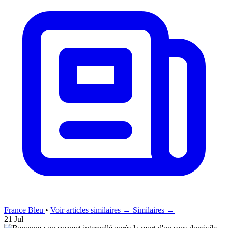
France Bleu
•
Voir articles similaires →
Similaires →
21 Jul