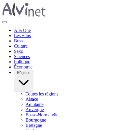
À la Une
Les + lus
Buzz
Culture
Sexo
Sciences
Politique
Économie
Régions
Toutes les régions
Alsace
Aquitaine
Auvergne
Basse-Normandie
Bourgogne
Bretagne