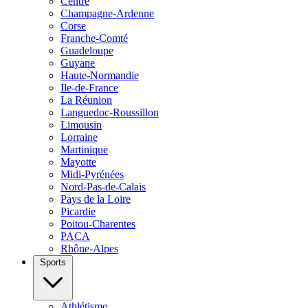
Centre
Champagne-Ardenne
Corse
Franche-Comté
Guadeloupe
Guyane
Haute-Normandie
Ile-de-France
La Réunion
Languedoc-Roussillon
Limousin
Lorraine
Martinique
Mayotte
Midi-Pyrénées
Nord-Pas-de-Calais
Pays de la Loire
Picardie
Poitou-Charentes
PACA
Rhône-Alpes
Sports
Athlétisme