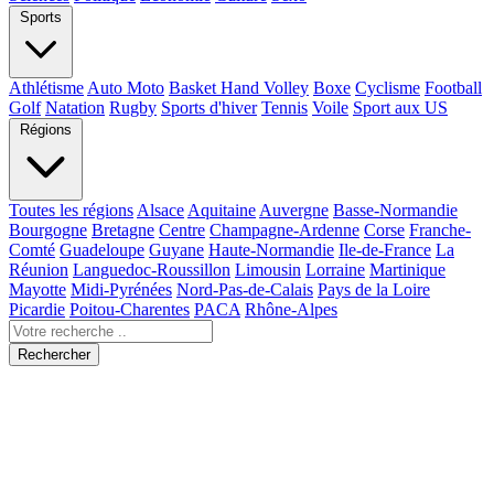
Sports
Athlétisme
Auto Moto
Basket Hand Volley
Boxe
Cyclisme
Football
Golf
Natation
Rugby
Sports d'hiver
Tennis
Voile
Sport aux US
Régions
Toutes les régions
Alsace
Aquitaine
Auvergne
Basse-Normandie
Bourgogne
Bretagne
Centre
Champagne-Ardenne
Corse
Franche-
Comté
Guadeloupe
Guyane
Haute-Normandie
Ile-de-France
La
Réunion
Languedoc-Roussillon
Limousin
Lorraine
Martinique
Mayotte
Midi-Pyrénées
Nord-Pas-de-Calais
Pays de la Loire
Picardie
Poitou-Charentes
PACA
Rhône-Alpes
Rechercher