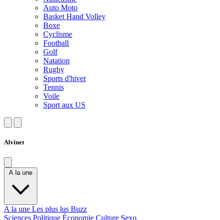
Auto Moto
Basket Hand Volley
Boxe
Cyclisme
Football
Golf
Natation
Rugby
Sports d'hiver
Tennis
Voile
Sport aux US
Alvinet
A la une
A la une
Les plus lus
Buzz
Sciences
Politique
Économie
Culture
Sexo