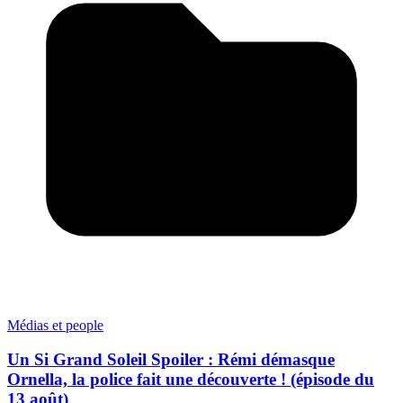
Médias et people
Un Si Grand Soleil Spoiler : Rémi démasque
Ornella, la police fait une découverte ! (épisode du
13 août)