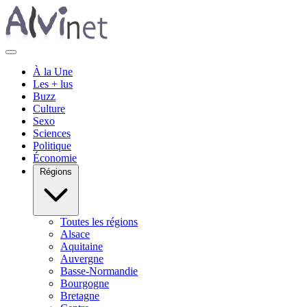
À la Une
Les + lus
Buzz
Culture
Sexo
Sciences
Politique
Économie
Régions
Toutes les régions
Alsace
Aquitaine
Auvergne
Basse-Normandie
Bourgogne
Bretagne