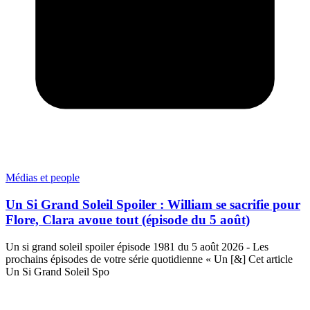
Médias et people
Un Si Grand Soleil Spoiler : William se sacrifie pour
Flore, Clara avoue tout (épisode du 5 août)
Un si grand soleil spoiler épisode 1981 du 5 août 2026 - Les
prochains épisodes de votre série quotidienne « Un [&] Cet article
Un Si Grand Soleil Spo