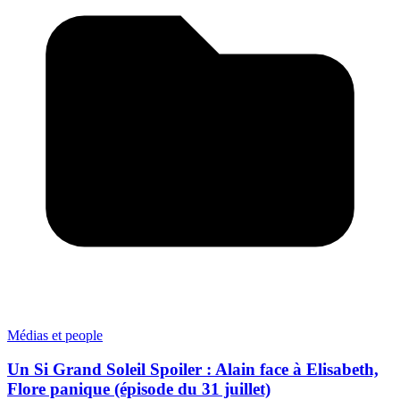
Médias et people
Un Si Grand Soleil Spoiler : Alain face à Elisabeth,
Flore panique (épisode du 31 juillet)