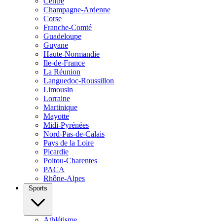
Centre
Champagne-Ardenne
Corse
Franche-Comté
Guadeloupe
Guyane
Haute-Normandie
Ile-de-France
La Réunion
Languedoc-Roussillon
Limousin
Lorraine
Martinique
Mayotte
Midi-Pyrénées
Nord-Pas-de-Calais
Pays de la Loire
Picardie
Poitou-Charentes
PACA
Rhône-Alpes
Sports
Athlétisme