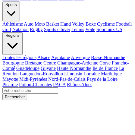
Sports
Athlétisme
Auto Moto
Basket Hand Volley
Boxe
Cyclisme
Football
Golf
Natation
Rugby
Sports d'hiver
Tennis
Voile
Sport aux US
Régions
Toutes les régions
Alsace
Aquitaine
Auvergne
Basse-Normandie
Bourgogne
Bretagne
Centre
Champagne-Ardenne
Corse
Franche-
Comté
Guadeloupe
Guyane
Haute-Normandie
Ile-de-France
La
Réunion
Languedoc-Roussillon
Limousin
Lorraine
Martinique
Mayotte
Midi-Pyrénées
Nord-Pas-de-Calais
Pays de la Loire
Picardie
Poitou-Charentes
PACA
Rhône-Alpes
Rechercher