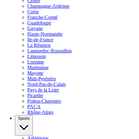
Centre
Champagne-Ardenne
Corse
Franche-Comté
Guadeloupe
Guyane
Haute-Normandie
Ile-de-France
La Réunion
Languedoc-Roussillon
Limousin
Lorraine
Martinique
Mayotte
Midi-Pyrénées
Nord-Pas-de-Calais
Pays de la Loire
Picardie
Poitou-Charentes
PACA
Rhône-Alpes
Sports
Athlétisme