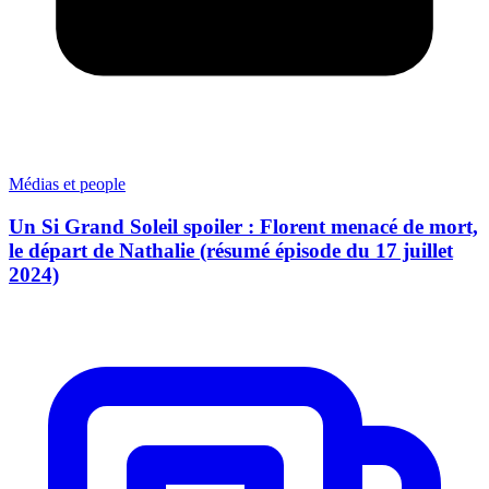
Médias et people
Un Si Grand Soleil spoiler : Florent menacé de mort,
le départ de Nathalie (résumé épisode du 17 juillet
2024)