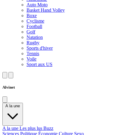
Auto Moto
Basket Hand Volley
Boxe
Cyclisme
Football
Golf
Natation
Rugby
Sports d'hiver
Tennis
Voile
Sport aux US
Alvinet
A la une
A la une
Les plus lus
Buzz
Sciences
Politique
Économie
Culture
Sexo