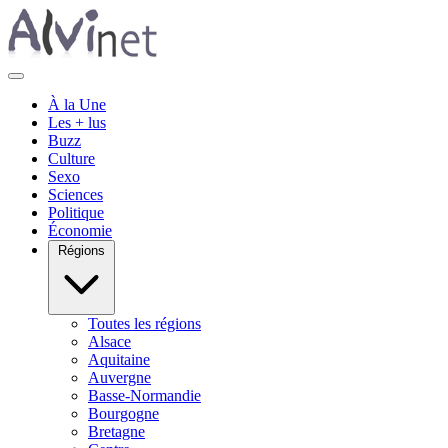
À la Une
Les + lus
Buzz
Culture
Sexo
Sciences
Politique
Économie
Régions
Toutes les régions
Alsace
Aquitaine
Auvergne
Basse-Normandie
Bourgogne
Bretagne