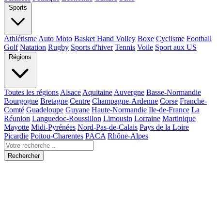
Sports
Athlétisme
Auto Moto
Basket Hand Volley
Boxe
Cyclisme
Football
Golf
Natation
Rugby
Sports d'hiver
Tennis
Voile
Sport aux US
Régions
Toutes les régions
Alsace
Aquitaine
Auvergne
Basse-Normandie
Bourgogne
Bretagne
Centre
Champagne-Ardenne
Corse
Franche-
Comté
Guadeloupe
Guyane
Haute-Normandie
Ile-de-France
La
Réunion
Languedoc-Roussillon
Limousin
Lorraine
Martinique
Mayotte
Midi-Pyrénées
Nord-Pas-de-Calais
Pays de la Loire
Picardie
Poitou-Charentes
PACA
Rhône-Alpes
Rechercher