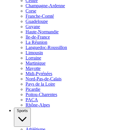
Centre
Champagne-Ardenne
Corse
Franche-Comté
Guadeloupe
Guyane
Haute-Normandie
Ile-de-France
La Réunion
Languedoc-Roussillon
Limousin
Lorraine
Martinique
Mayotte
Midi-Pyrénées
Nord-Pas-de-Calais
Pays de la Loire
Picardie
Poitou-Charentes
PACA
Rhône-Alpes
Sports
Athlétisme