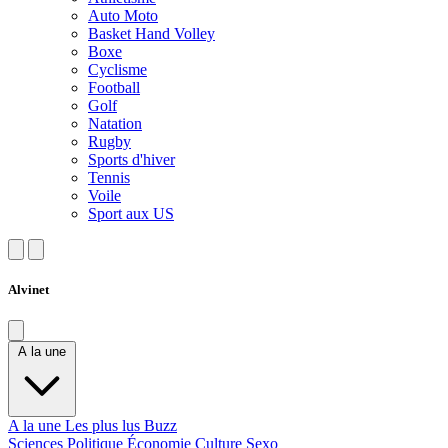
Auto Moto
Basket Hand Volley
Boxe
Cyclisme
Football
Golf
Natation
Rugby
Sports d'hiver
Tennis
Voile
Sport aux US
Alvinet
A la une
A la une
Les plus lus
Buzz
Sciences
Politique
Économie
Culture
Sexo