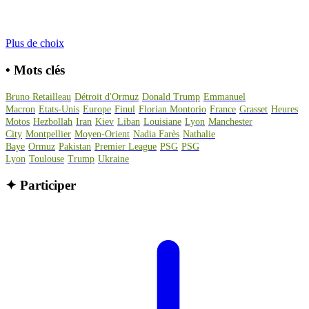
Plus de choix
•
Mots clés
Bruno Retailleau
Détroit d'Ormuz
Donald Trump
Emmanuel
Macron
Etats-Unis
Europe
Finul
Florian Montorio
France
Grasset
Heures
Motos
Hezbollah
Iran
Kiev
Liban
Louisiane
Lyon
Manchester
City
Montpellier
Moyen-Orient
Nadia Farès
Nathalie
Baye
Ormuz
Pakistan
Premier League
PSG
PSG
Lyon
Toulouse
Trump
Ukraine
✦
Participer