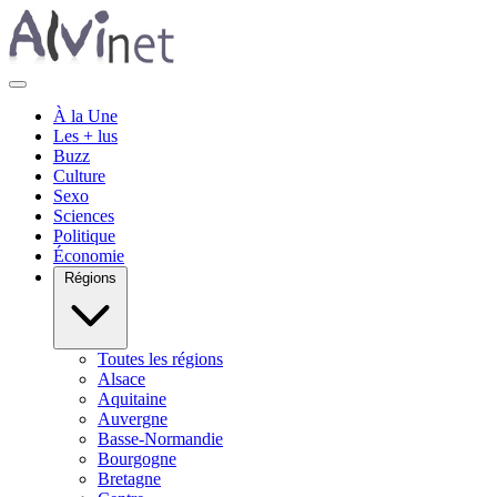
À la Une
Les + lus
Buzz
Culture
Sexo
Sciences
Politique
Économie
Régions
Toutes les régions
Alsace
Aquitaine
Auvergne
Basse-Normandie
Bourgogne
Bretagne