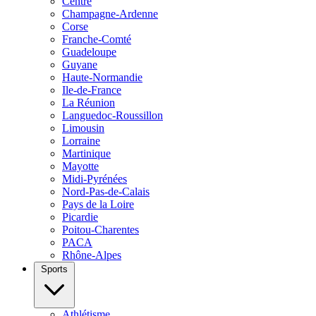
Centre
Champagne-Ardenne
Corse
Franche-Comté
Guadeloupe
Guyane
Haute-Normandie
Ile-de-France
La Réunion
Languedoc-Roussillon
Limousin
Lorraine
Martinique
Mayotte
Midi-Pyrénées
Nord-Pas-de-Calais
Pays de la Loire
Picardie
Poitou-Charentes
PACA
Rhône-Alpes
Sports
Athlétisme