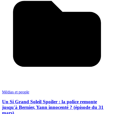
Médias et people
Un Si Grand Soleil Spoiler : la police remonte
jusqu'à Bernier, Yann innocenté ? (épisode du 31
mars)