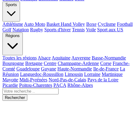
Sports
Athlétisme
Auto Moto
Basket Hand Volley
Boxe
Cyclisme
Football
Golf
Natation
Rugby
Sports d'hiver
Tennis
Voile
Sport aux US
Régions
Toutes les régions
Alsace
Aquitaine
Auvergne
Basse-Normandie
Bourgogne
Bretagne
Centre
Champagne-Ardenne
Corse
Franche-
Comté
Guadeloupe
Guyane
Haute-Normandie
Ile-de-France
La
Réunion
Languedoc-Roussillon
Limousin
Lorraine
Martinique
Mayotte
Midi-Pyrénées
Nord-Pas-de-Calais
Pays de la Loire
Picardie
Poitou-Charentes
PACA
Rhône-Alpes
Rechercher