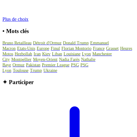
Plus de choix
•
Mots clés
Bruno Retailleau
Détroit d'Ormuz
Donald Trump
Emmanuel
Macron
Etats-Unis
Europe
Finul
Florian Montorio
France
Grasset
Heures
Motos
Hezbollah
Iran
Kiev
Liban
Louisiane
Lyon
Manchester
City
Montpellier
Moyen-Orient
Nadia Farès
Nathalie
Baye
Ormuz
Pakistan
Premier League
PSG
PSG
Lyon
Toulouse
Trump
Ukraine
✦
Participer