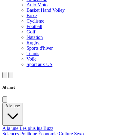
Auto Moto
Basket Hand Volley
Boxe
Cyclisme
Football
Golf
Natation
Rugby
Sports d'hiver
Tennis
Voile
Sport aux US
Alvinet
A la une
A la une
Les plus lus
Buzz
Sciences
Politique
Économie
Culture
Sexo