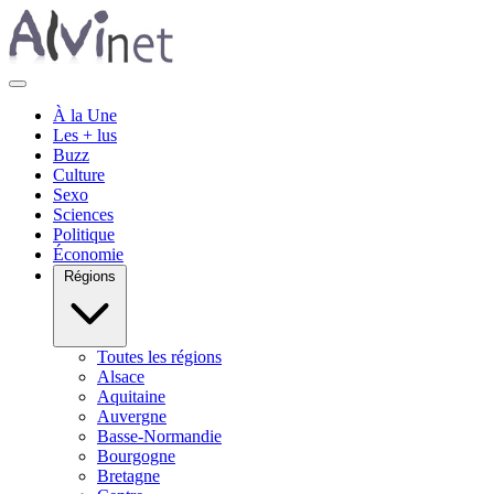
À la Une
Les + lus
Buzz
Culture
Sexo
Sciences
Politique
Économie
Régions
Toutes les régions
Alsace
Aquitaine
Auvergne
Basse-Normandie
Bourgogne
Bretagne