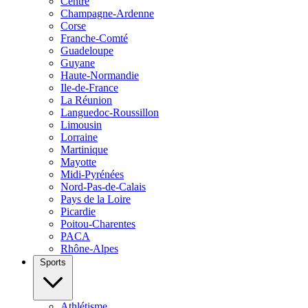
Centre
Champagne-Ardenne
Corse
Franche-Comté
Guadeloupe
Guyane
Haute-Normandie
Ile-de-France
La Réunion
Languedoc-Roussillon
Limousin
Lorraine
Martinique
Mayotte
Midi-Pyrénées
Nord-Pas-de-Calais
Pays de la Loire
Picardie
Poitou-Charentes
PACA
Rhône-Alpes
Sports
Athlétisme