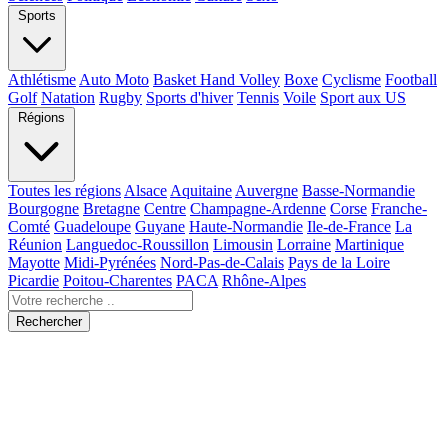
Sports
Athlétisme
Auto Moto
Basket Hand Volley
Boxe
Cyclisme
Football
Golf
Natation
Rugby
Sports d'hiver
Tennis
Voile
Sport aux US
Régions
Toutes les régions
Alsace
Aquitaine
Auvergne
Basse-Normandie
Bourgogne
Bretagne
Centre
Champagne-Ardenne
Corse
Franche-
Comté
Guadeloupe
Guyane
Haute-Normandie
Ile-de-France
La
Réunion
Languedoc-Roussillon
Limousin
Lorraine
Martinique
Mayotte
Midi-Pyrénées
Nord-Pas-de-Calais
Pays de la Loire
Picardie
Poitou-Charentes
PACA
Rhône-Alpes
Rechercher