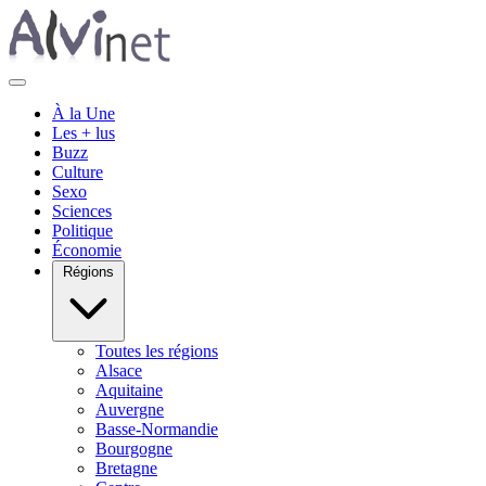
À la Une
Les + lus
Buzz
Culture
Sexo
Sciences
Politique
Économie
Régions
Toutes les régions
Alsace
Aquitaine
Auvergne
Basse-Normandie
Bourgogne
Bretagne