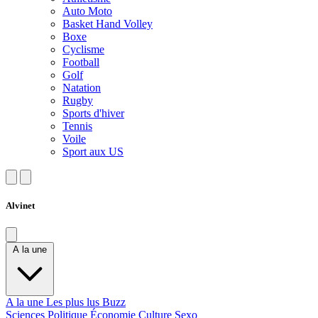
Auto Moto
Basket Hand Volley
Boxe
Cyclisme
Football
Golf
Natation
Rugby
Sports d'hiver
Tennis
Voile
Sport aux US
Alvinet
A la une
A la une
Les plus lus
Buzz
Sciences
Politique
Économie
Culture
Sexo