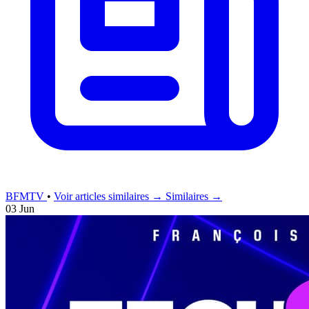
BFMTV
•
Voir articles similaires →
Similaires →
03 Jun