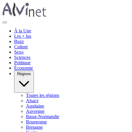
À la Une
Les + lus
Buzz
Culture
Sexo
Sciences
Politique
Économie
Régions
Toutes les régions
Alsace
Aquitaine
Auvergne
Basse-Normandie
Bourgogne
Bretagne