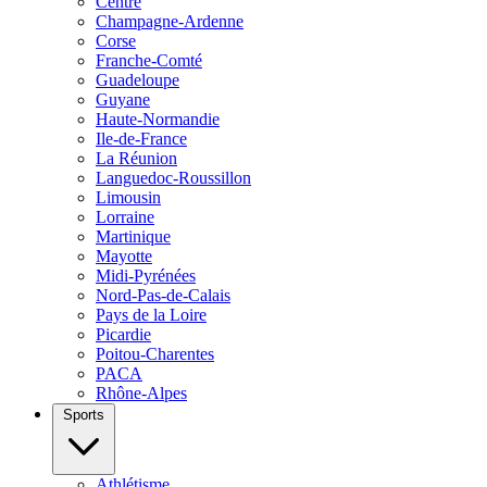
Centre
Champagne-Ardenne
Corse
Franche-Comté
Guadeloupe
Guyane
Haute-Normandie
Ile-de-France
La Réunion
Languedoc-Roussillon
Limousin
Lorraine
Martinique
Mayotte
Midi-Pyrénées
Nord-Pas-de-Calais
Pays de la Loire
Picardie
Poitou-Charentes
PACA
Rhône-Alpes
Sports
Athlétisme