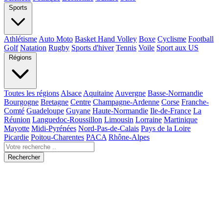
Sports
Athlétisme
Auto Moto
Basket Hand Volley
Boxe
Cyclisme
Football
Golf
Natation
Rugby
Sports d'hiver
Tennis
Voile
Sport aux US
Régions
Toutes les régions
Alsace
Aquitaine
Auvergne
Basse-Normandie
Bourgogne
Bretagne
Centre
Champagne-Ardenne
Corse
Franche-
Comté
Guadeloupe
Guyane
Haute-Normandie
Ile-de-France
La
Réunion
Languedoc-Roussillon
Limousin
Lorraine
Martinique
Mayotte
Midi-Pyrénées
Nord-Pas-de-Calais
Pays de la Loire
Picardie
Poitou-Charentes
PACA
Rhône-Alpes
Rechercher