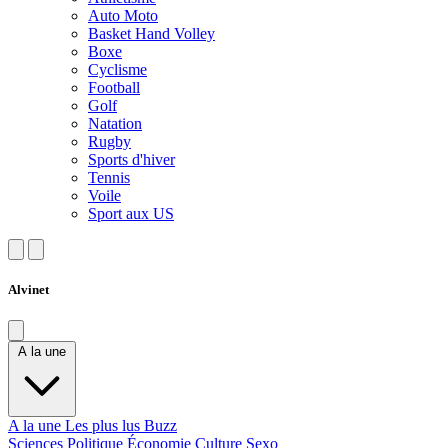
Auto Moto
Basket Hand Volley
Boxe
Cyclisme
Football
Golf
Natation
Rugby
Sports d'hiver
Tennis
Voile
Sport aux US
Alvinet
A la une
A la une
Les plus lus
Buzz
Sciences
Politique
Économie
Culture
Sexo