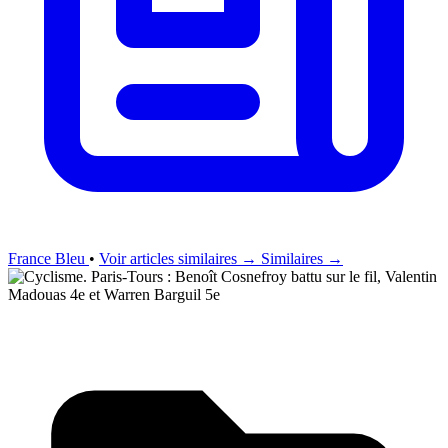
France Bleu
•
Voir articles similaires →
Similaires →