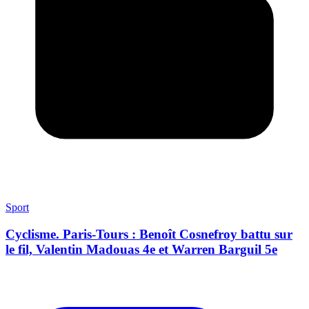
Sport
Cyclisme. Paris-Tours : Benoît Cosnefroy battu sur
le fil, Valentin Madouas 4e et Warren Barguil 5e