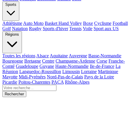
Sports
Athlétisme
Auto Moto
Basket Hand Volley
Boxe
Cyclisme
Football
Golf
Natation
Rugby
Sports d'hiver
Tennis
Voile
Sport aux US
Régions
Toutes les régions
Alsace
Aquitaine
Auvergne
Basse-Normandie
Bourgogne
Bretagne
Centre
Champagne-Ardenne
Corse
Franche-
Comté
Guadeloupe
Guyane
Haute-Normandie
Ile-de-France
La
Réunion
Languedoc-Roussillon
Limousin
Lorraine
Martinique
Mayotte
Midi-Pyrénées
Nord-Pas-de-Calais
Pays de la Loire
Picardie
Poitou-Charentes
PACA
Rhône-Alpes
Rechercher