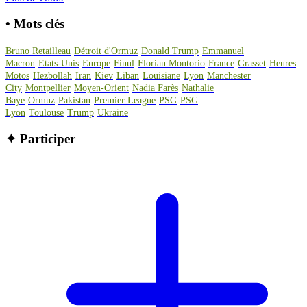
•
Mots clés
Bruno Retailleau
Détroit d'Ormuz
Donald Trump
Emmanuel
Macron
Etats-Unis
Europe
Finul
Florian Montorio
France
Grasset
Heures
Motos
Hezbollah
Iran
Kiev
Liban
Louisiane
Lyon
Manchester
City
Montpellier
Moyen-Orient
Nadia Farès
Nathalie
Baye
Ormuz
Pakistan
Premier League
PSG
PSG
Lyon
Toulouse
Trump
Ukraine
✦
Participer