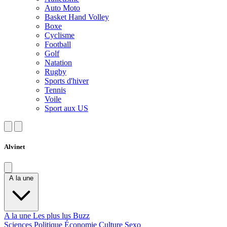
Auto Moto
Basket Hand Volley
Boxe
Cyclisme
Football
Golf
Natation
Rugby
Sports d'hiver
Tennis
Voile
Sport aux US
Alvinet
A la une
A la une
Les plus lus
Buzz
Sciences
Politique
Économie
Culture
Sexo