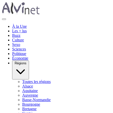
À la Une
Les + lus
Buzz
Culture
Sexo
Sciences
Politique
Économie
Régions
Toutes les régions
Alsace
Aquitaine
Auvergne
Basse-Normandie
Bourgogne
Bretagne