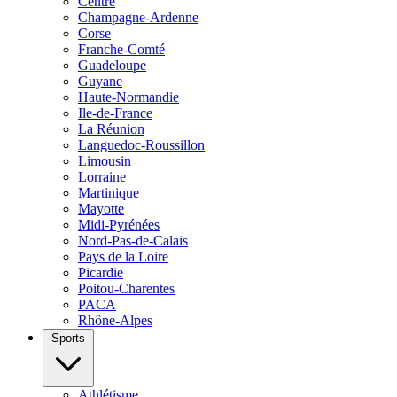
Centre
Champagne-Ardenne
Corse
Franche-Comté
Guadeloupe
Guyane
Haute-Normandie
Ile-de-France
La Réunion
Languedoc-Roussillon
Limousin
Lorraine
Martinique
Mayotte
Midi-Pyrénées
Nord-Pas-de-Calais
Pays de la Loire
Picardie
Poitou-Charentes
PACA
Rhône-Alpes
Sports
Athlétisme