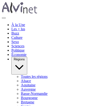
À la Une
Les + lus
Buzz
Culture
Sexo
Sciences
Politique
Économie
Régions
Toutes les régions
Alsace
Aquitaine
Auvergne
Basse-Normandie
Bourgogne
Bretagne