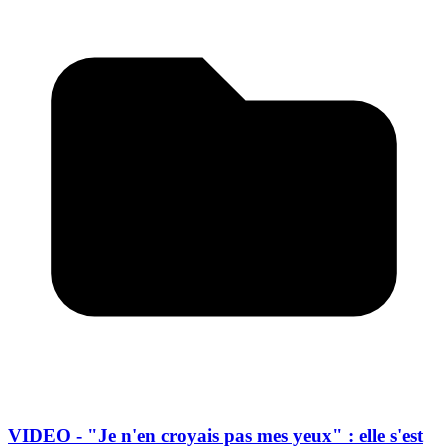
VIDEO - "Je n'en croyais pas mes yeux" : elle s'est