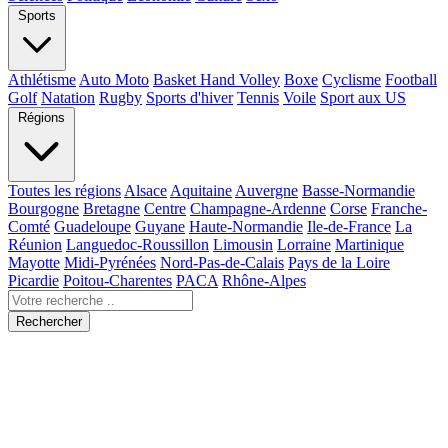
Sports
Athlétisme
Auto Moto
Basket Hand Volley
Boxe
Cyclisme
Football
Golf
Natation
Rugby
Sports d'hiver
Tennis
Voile
Sport aux US
Régions
Toutes les régions
Alsace
Aquitaine
Auvergne
Basse-Normandie
Bourgogne
Bretagne
Centre
Champagne-Ardenne
Corse
Franche-
Comté
Guadeloupe
Guyane
Haute-Normandie
Ile-de-France
La
Réunion
Languedoc-Roussillon
Limousin
Lorraine
Martinique
Mayotte
Midi-Pyrénées
Nord-Pas-de-Calais
Pays de la Loire
Picardie
Poitou-Charentes
PACA
Rhône-Alpes
Rechercher