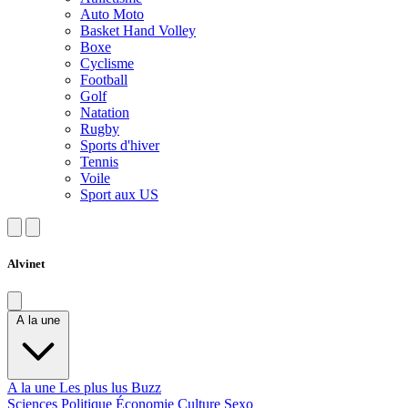
Auto Moto
Basket Hand Volley
Boxe
Cyclisme
Football
Golf
Natation
Rugby
Sports d'hiver
Tennis
Voile
Sport aux US
Alvinet
A la une
A la une
Les plus lus
Buzz
Sciences
Politique
Économie
Culture
Sexo