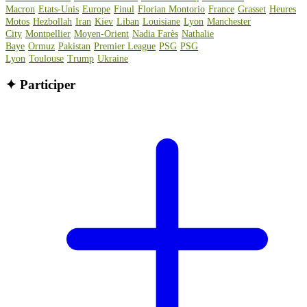
Macron
Etats-Unis
Europe
Finul
Florian Montorio
France
Grasset
Heures
Motos
Hezbollah
Iran
Kiev
Liban
Louisiane
Lyon
Manchester
City
Montpellier
Moyen-Orient
Nadia Farès
Nathalie
Baye
Ormuz
Pakistan
Premier League
PSG
PSG
Lyon
Toulouse
Trump
Ukraine
✦
Participer