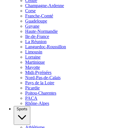
Centre
Champagne-Ardenne
Corse
Franche-Comté
Guadeloupe
Guyane
Haute-Normandie
Ile-de-France
La Réunion
Languedoc-Roussillon
Limousin
Lorraine
Martinique
Mayotte
Midi-Pyrénées
Nord-Pas-de-Calais
Pays de la Loire
Picardie
Poitou-Charentes
PACA
Rhône-Alpes
Sports
Athlétisme