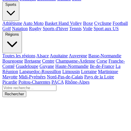
Sports
Athlétisme
Auto Moto
Basket Hand Volley
Boxe
Cyclisme
Football
Golf
Natation
Rugby
Sports d'hiver
Tennis
Voile
Sport aux US
Régions
Toutes les régions
Alsace
Aquitaine
Auvergne
Basse-Normandie
Bourgogne
Bretagne
Centre
Champagne-Ardenne
Corse
Franche-
Comté
Guadeloupe
Guyane
Haute-Normandie
Ile-de-France
La
Réunion
Languedoc-Roussillon
Limousin
Lorraine
Martinique
Mayotte
Midi-Pyrénées
Nord-Pas-de-Calais
Pays de la Loire
Picardie
Poitou-Charentes
PACA
Rhône-Alpes
Rechercher