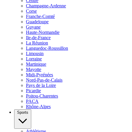
Centre
Champagne-Ardenne
Corse
Franche-Comté
Guadeloupe
Guyane
Haute-Normandie
Ile-de-France
La Réunion
Languedoc-Roussillon
Limousin
Lorraine
Martinique
Mayotte
Midi-Pyrénées
Nord-Pas-de-Calais
Pays de la Loire
Picardie
Poitou-Charentes
PACA
Rhône-Alpes
Sports
Athlétisme