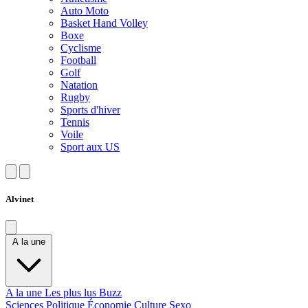
Auto Moto
Basket Hand Volley
Boxe
Cyclisme
Football
Golf
Natation
Rugby
Sports d'hiver
Tennis
Voile
Sport aux US
Alvinet
A la une
A la une
Les plus lus
Buzz
Sciences
Politique
Économie
Culture
Sexo