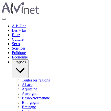
À la Une
Les + lus
Buzz
Culture
Sexo
Sciences
Politique
Économie
Régions
Toutes les régions
Alsace
Aquitaine
Auvergne
Basse-Normandie
Bourgogne
Bretagne