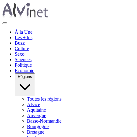
À la Une
Les + lus
Buzz
Culture
Sexo
Sciences
Politique
Économie
Régions
Toutes les régions
Alsace
Aquitaine
Auvergne
Basse-Normandie
Bourgogne
Bretagne