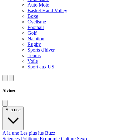
Auto Moto
Basket Hand Volley
Boxe
Cyclisme
Football
Golf
Natation
Rugby
Sports d'hiver
Tennis
Voile
Sport aux US
Alvinet
A la une
A la une
Les plus lus
Buzz
Sciences
Politique
Économie
Culture
Sexo