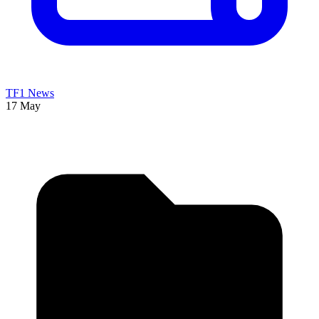
TF1 News
17 May