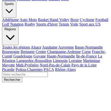
Sports
Athlétisme
Auto Moto
Basket Hand Volley
Boxe
Cyclisme
Football
Golf
Natation
Rugby
Sports d'hiver
Tennis
Voile
Sport aux US
Régions
Toutes les régions
Alsace
Aquitaine
Auvergne
Basse-Normandie
Bourgogne
Bretagne
Centre
Champagne-Ardenne
Corse
Franche-
Comté
Guadeloupe
Guyane
Haute-Normandie
Ile-de-France
La
Réunion
Languedoc-Roussillon
Limousin
Lorraine
Martinique
Mayotte
Midi-Pyrénées
Nord-Pas-de-Calais
Pays de la Loire
Picardie
Poitou-Charentes
PACA
Rhône-Alpes
Rechercher