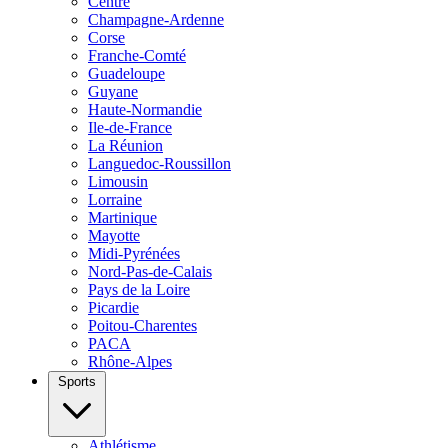
Centre
Champagne-Ardenne
Corse
Franche-Comté
Guadeloupe
Guyane
Haute-Normandie
Ile-de-France
La Réunion
Languedoc-Roussillon
Limousin
Lorraine
Martinique
Mayotte
Midi-Pyrénées
Nord-Pas-de-Calais
Pays de la Loire
Picardie
Poitou-Charentes
PACA
Rhône-Alpes
Sports
Athlétisme