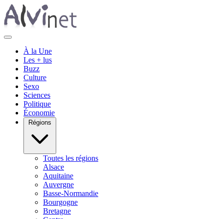
À la Une
Les + lus
Buzz
Culture
Sexo
Sciences
Politique
Économie
Régions
Toutes les régions
Alsace
Aquitaine
Auvergne
Basse-Normandie
Bourgogne
Bretagne