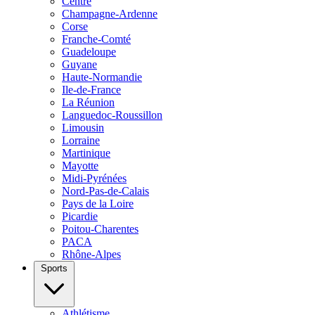
Centre
Champagne-Ardenne
Corse
Franche-Comté
Guadeloupe
Guyane
Haute-Normandie
Ile-de-France
La Réunion
Languedoc-Roussillon
Limousin
Lorraine
Martinique
Mayotte
Midi-Pyrénées
Nord-Pas-de-Calais
Pays de la Loire
Picardie
Poitou-Charentes
PACA
Rhône-Alpes
Sports
Athlétisme