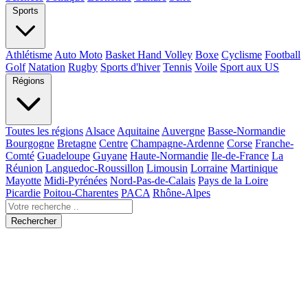
Sports
Athlétisme
Auto Moto
Basket Hand Volley
Boxe
Cyclisme
Football
Golf
Natation
Rugby
Sports d'hiver
Tennis
Voile
Sport aux US
Régions
Toutes les régions
Alsace
Aquitaine
Auvergne
Basse-Normandie
Bourgogne
Bretagne
Centre
Champagne-Ardenne
Corse
Franche-
Comté
Guadeloupe
Guyane
Haute-Normandie
Ile-de-France
La
Réunion
Languedoc-Roussillon
Limousin
Lorraine
Martinique
Mayotte
Midi-Pyrénées
Nord-Pas-de-Calais
Pays de la Loire
Picardie
Poitou-Charentes
PACA
Rhône-Alpes
Rechercher