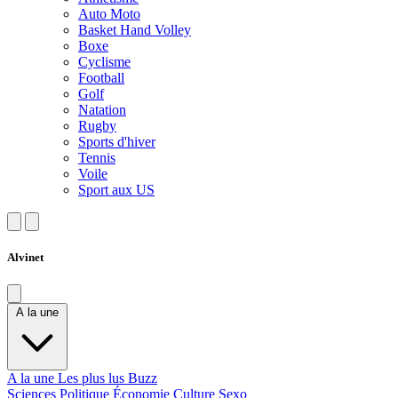
Auto Moto
Basket Hand Volley
Boxe
Cyclisme
Football
Golf
Natation
Rugby
Sports d'hiver
Tennis
Voile
Sport aux US
Alvinet
A la une
A la une
Les plus lus
Buzz
Sciences
Politique
Économie
Culture
Sexo