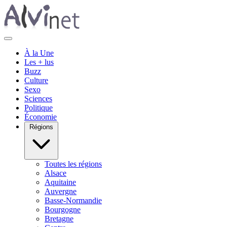
À la Une
Les + lus
Buzz
Culture
Sexo
Sciences
Politique
Économie
Régions
Toutes les régions
Alsace
Aquitaine
Auvergne
Basse-Normandie
Bourgogne
Bretagne