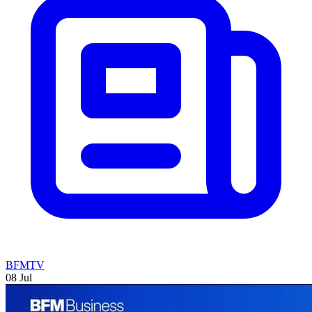
BFMTV
08 Jul