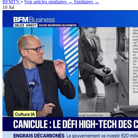
BFMTV
•
Voir articles similaires →
Similaires →
10 Jul