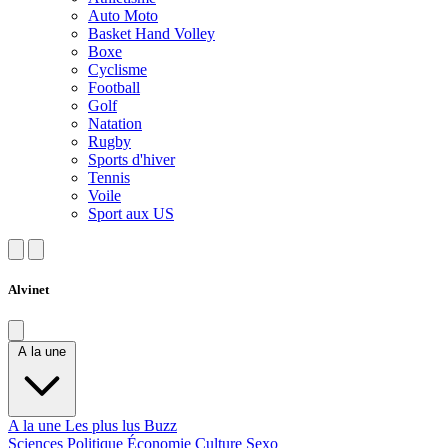
Auto Moto
Basket Hand Volley
Boxe
Cyclisme
Football
Golf
Natation
Rugby
Sports d'hiver
Tennis
Voile
Sport aux US
Alvinet
A la une
A la une
Les plus lus
Buzz
Sciences
Politique
Économie
Culture
Sexo