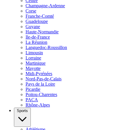
Centre
Champagne-Ardenne
Corse
Franche-Comté
Guadeloupe
Guyane
Haute-Normandie
Ile-de-France
La Réunion
Languedoc-Roussillon
Limousin
Lorraine
Martinique
Mayotte
Midi-Pyrénées
Nord-Pas-de-Calais
Pays de la Loire
Picardie
Poitou-Charentes
PACA
Rhône-Alpes
Sports
Athlétisme