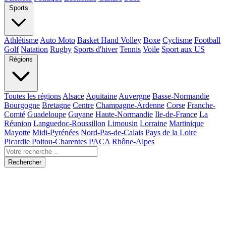
Sports
Athlétisme
Auto Moto
Basket Hand Volley
Boxe
Cyclisme
Football
Golf
Natation
Rugby
Sports d'hiver
Tennis
Voile
Sport aux US
Régions
Toutes les régions
Alsace
Aquitaine
Auvergne
Basse-Normandie
Bourgogne
Bretagne
Centre
Champagne-Ardenne
Corse
Franche-
Comté
Guadeloupe
Guyane
Haute-Normandie
Ile-de-France
La
Réunion
Languedoc-Roussillon
Limousin
Lorraine
Martinique
Mayotte
Midi-Pyrénées
Nord-Pas-de-Calais
Pays de la Loire
Picardie
Poitou-Charentes
PACA
Rhône-Alpes
Rechercher