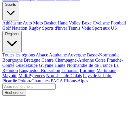
Sports
Athlétisme
Auto Moto
Basket Hand Volley
Boxe
Cyclisme
Football
Golf
Natation
Rugby
Sports d'hiver
Tennis
Voile
Sport aux US
Régions
Toutes les régions
Alsace
Aquitaine
Auvergne
Basse-Normandie
Bourgogne
Bretagne
Centre
Champagne-Ardenne
Corse
Franche-
Comté
Guadeloupe
Guyane
Haute-Normandie
Ile-de-France
La
Réunion
Languedoc-Roussillon
Limousin
Lorraine
Martinique
Mayotte
Midi-Pyrénées
Nord-Pas-de-Calais
Pays de la Loire
Picardie
Poitou-Charentes
PACA
Rhône-Alpes
Rechercher