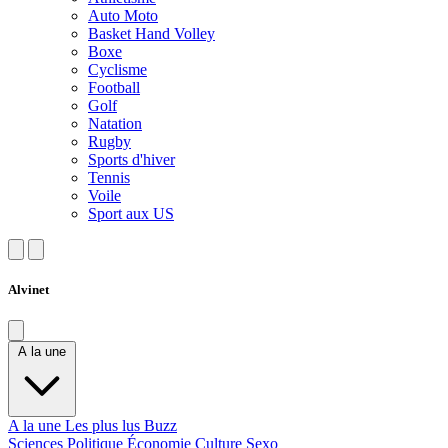
Auto Moto
Basket Hand Volley
Boxe
Cyclisme
Football
Golf
Natation
Rugby
Sports d'hiver
Tennis
Voile
Sport aux US
Alvinet
A la une
A la une
Les plus lus
Buzz
Sciences
Politique
Économie
Culture
Sexo