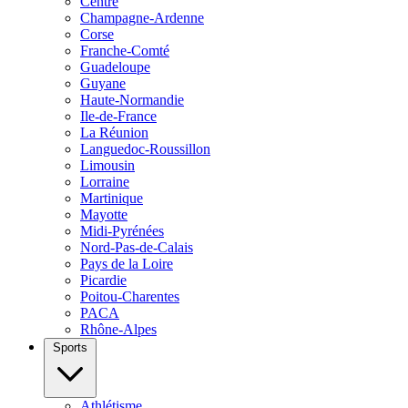
Centre
Champagne-Ardenne
Corse
Franche-Comté
Guadeloupe
Guyane
Haute-Normandie
Ile-de-France
La Réunion
Languedoc-Roussillon
Limousin
Lorraine
Martinique
Mayotte
Midi-Pyrénées
Nord-Pas-de-Calais
Pays de la Loire
Picardie
Poitou-Charentes
PACA
Rhône-Alpes
Sports
Athlétisme