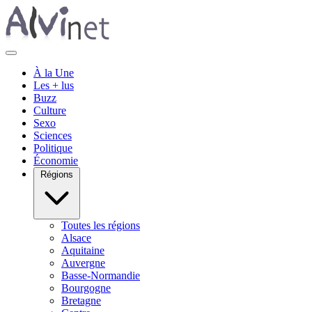
À la Une
Les + lus
Buzz
Culture
Sexo
Sciences
Politique
Économie
Régions
Toutes les régions
Alsace
Aquitaine
Auvergne
Basse-Normandie
Bourgogne
Bretagne