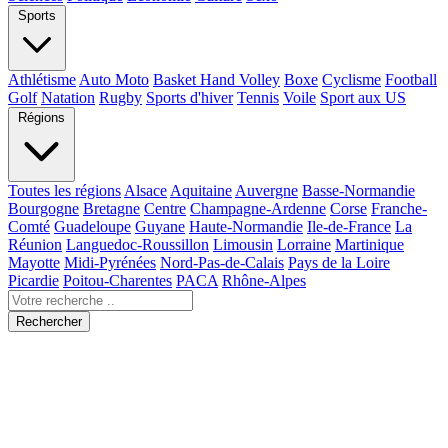
Sports
Athlétisme
Auto Moto
Basket Hand Volley
Boxe
Cyclisme
Football
Golf
Natation
Rugby
Sports d'hiver
Tennis
Voile
Sport aux US
Régions
Toutes les régions
Alsace
Aquitaine
Auvergne
Basse-Normandie
Bourgogne
Bretagne
Centre
Champagne-Ardenne
Corse
Franche-
Comté
Guadeloupe
Guyane
Haute-Normandie
Ile-de-France
La
Réunion
Languedoc-Roussillon
Limousin
Lorraine
Martinique
Mayotte
Midi-Pyrénées
Nord-Pas-de-Calais
Pays de la Loire
Picardie
Poitou-Charentes
PACA
Rhône-Alpes
Rechercher