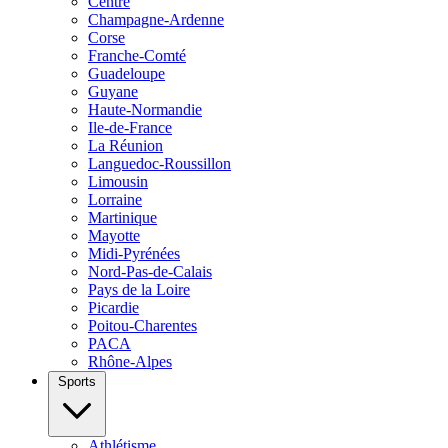
Centre
Champagne-Ardenne
Corse
Franche-Comté
Guadeloupe
Guyane
Haute-Normandie
Ile-de-France
La Réunion
Languedoc-Roussillon
Limousin
Lorraine
Martinique
Mayotte
Midi-Pyrénées
Nord-Pas-de-Calais
Pays de la Loire
Picardie
Poitou-Charentes
PACA
Rhône-Alpes
Sports
Athlétisme