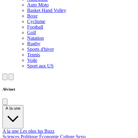
Auto Moto
Basket Hand Volley
Boxe
Cyclisme
Football
Golf
Natation
Rugby
Sports d'hiver
Tennis
Voile
Sport aux US
Alvinet
A la une
A la une
Les plus lus
Buzz
Sciences
Politique
Économie
Culture
Sexo