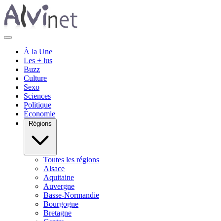
À la Une
Les + lus
Buzz
Culture
Sexo
Sciences
Politique
Économie
Régions
Toutes les régions
Alsace
Aquitaine
Auvergne
Basse-Normandie
Bourgogne
Bretagne