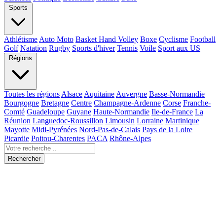
Sports
Athlétisme
Auto Moto
Basket Hand Volley
Boxe
Cyclisme
Football
Golf
Natation
Rugby
Sports d'hiver
Tennis
Voile
Sport aux US
Régions
Toutes les régions
Alsace
Aquitaine
Auvergne
Basse-Normandie
Bourgogne
Bretagne
Centre
Champagne-Ardenne
Corse
Franche-
Comté
Guadeloupe
Guyane
Haute-Normandie
Ile-de-France
La
Réunion
Languedoc-Roussillon
Limousin
Lorraine
Martinique
Mayotte
Midi-Pyrénées
Nord-Pas-de-Calais
Pays de la Loire
Picardie
Poitou-Charentes
PACA
Rhône-Alpes
Rechercher