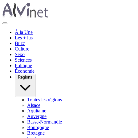
À la Une
Les + lus
Buzz
Culture
Sexo
Sciences
Politique
Économie
Régions
Toutes les régions
Alsace
Aquitaine
Auvergne
Basse-Normandie
Bourgogne
Bretagne