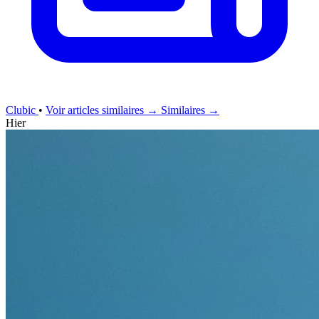
Clubic
•
Voir articles similaires →
Similaires →
Hier