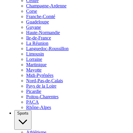
Centre
Champagne-Ardenne
Corse
Franche-Comté
Guadeloupe
Guyane
Haute-Normandie
Ile-de-France
La Réunion
Languedoc-Roussillon
Limousin
Lorraine
Martinique
Mayotte
Midi-Pyrénées
Nord-Pas-de-Calais
Pays de la Loire
Picardie
Poitou-Charentes
PACA
Rhône-Alpes
Sports
Athlétisme