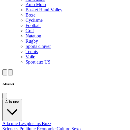
Auto Moto
Basket Hand Volley
Boxe
Cyclisme
Football
Golf
Natation
Rugby
Sports d'hiver
Tennis
Voile
Sport aux US
Alvinet
A la une
A la une
Les plus lus
Buzz
Sciences
Politique
Économie
Culture
Sexo