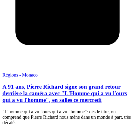
Régions - Monaco
A 91 ans, Pierre Richard signe son grand retour
derrière la caméra avec "L'Homme qui a vu l'ours
qui a vu l'homme", en salles ce mercredi
"L'homme qui a vu l'ours qui a vu l'homme": dès le titre, on
comprend que Pierre Richard nous mène dans un monde à part, très
décalé.