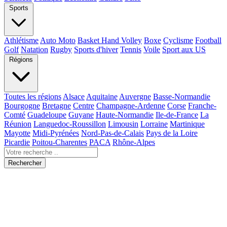
Sports
Athlétisme
Auto Moto
Basket Hand Volley
Boxe
Cyclisme
Football
Golf
Natation
Rugby
Sports d'hiver
Tennis
Voile
Sport aux US
Régions
Toutes les régions
Alsace
Aquitaine
Auvergne
Basse-Normandie
Bourgogne
Bretagne
Centre
Champagne-Ardenne
Corse
Franche-
Comté
Guadeloupe
Guyane
Haute-Normandie
Ile-de-France
La
Réunion
Languedoc-Roussillon
Limousin
Lorraine
Martinique
Mayotte
Midi-Pyrénées
Nord-Pas-de-Calais
Pays de la Loire
Picardie
Poitou-Charentes
PACA
Rhône-Alpes
Rechercher