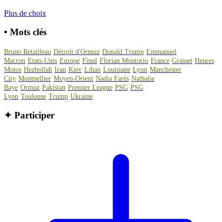
Plus de choix
•
Mots clés
Bruno Retailleau
Détroit d'Ormuz
Donald Trump
Emmanuel
Macron
Etats-Unis
Europe
Finul
Florian Montorio
France
Grasset
Heures
Motos
Hezbollah
Iran
Kiev
Liban
Louisiane
Lyon
Manchester
City
Montpellier
Moyen-Orient
Nadia Farès
Nathalie
Baye
Ormuz
Pakistan
Premier League
PSG
PSG
Lyon
Toulouse
Trump
Ukraine
✦
Participer