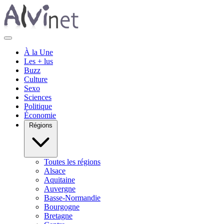
À la Une
Les + lus
Buzz
Culture
Sexo
Sciences
Politique
Économie
Régions
Toutes les régions
Alsace
Aquitaine
Auvergne
Basse-Normandie
Bourgogne
Bretagne