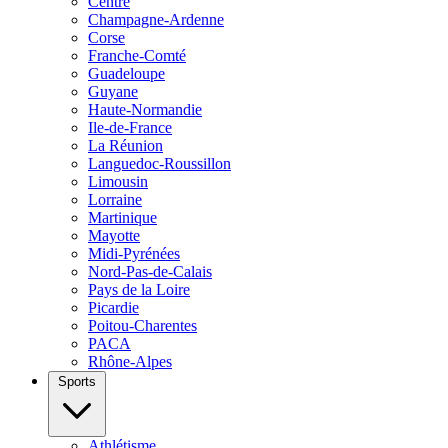
Centre
Champagne-Ardenne
Corse
Franche-Comté
Guadeloupe
Guyane
Haute-Normandie
Ile-de-France
La Réunion
Languedoc-Roussillon
Limousin
Lorraine
Martinique
Mayotte
Midi-Pyrénées
Nord-Pas-de-Calais
Pays de la Loire
Picardie
Poitou-Charentes
PACA
Rhône-Alpes
Sports
Athlétisme