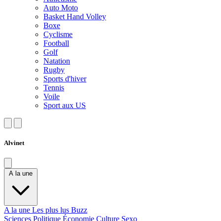
Auto Moto
Basket Hand Volley
Boxe
Cyclisme
Football
Golf
Natation
Rugby
Sports d'hiver
Tennis
Voile
Sport aux US
Alvinet
A la une
A la une
Les plus lus
Buzz
Sciences
Politique
Économie
Culture
Sexo