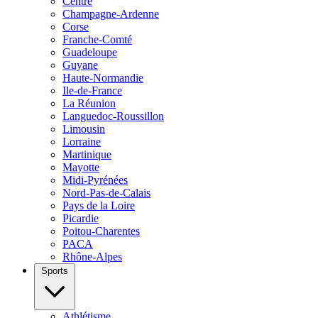
Centre
Champagne-Ardenne
Corse
Franche-Comté
Guadeloupe
Guyane
Haute-Normandie
Ile-de-France
La Réunion
Languedoc-Roussillon
Limousin
Lorraine
Martinique
Mayotte
Midi-Pyrénées
Nord-Pas-de-Calais
Pays de la Loire
Picardie
Poitou-Charentes
PACA
Rhône-Alpes
Sports
Athlétisme