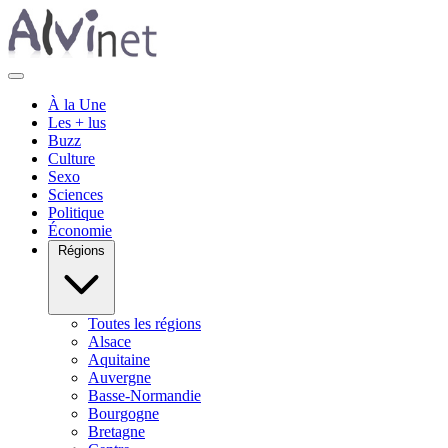
À la Une
Les + lus
Buzz
Culture
Sexo
Sciences
Politique
Économie
Régions
Toutes les régions
Alsace
Aquitaine
Auvergne
Basse-Normandie
Bourgogne
Bretagne