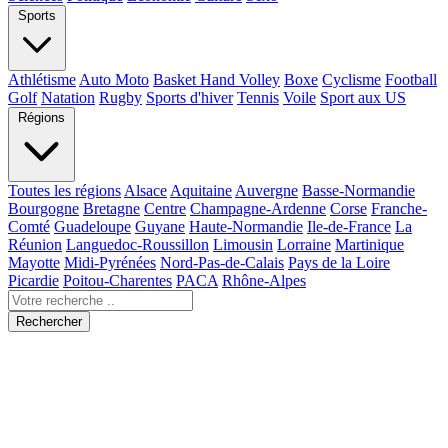
Sports
Athlétisme
Auto Moto
Basket Hand Volley
Boxe
Cyclisme
Football
Golf
Natation
Rugby
Sports d'hiver
Tennis
Voile
Sport aux US
Régions
Toutes les régions
Alsace
Aquitaine
Auvergne
Basse-Normandie
Bourgogne
Bretagne
Centre
Champagne-Ardenne
Corse
Franche-
Comté
Guadeloupe
Guyane
Haute-Normandie
Ile-de-France
La
Réunion
Languedoc-Roussillon
Limousin
Lorraine
Martinique
Mayotte
Midi-Pyrénées
Nord-Pas-de-Calais
Pays de la Loire
Picardie
Poitou-Charentes
PACA
Rhône-Alpes
Rechercher