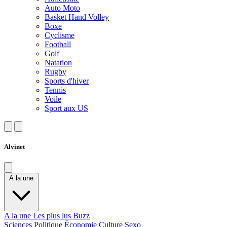
Auto Moto
Basket Hand Volley
Boxe
Cyclisme
Football
Golf
Natation
Rugby
Sports d'hiver
Tennis
Voile
Sport aux US
Alvinet
A la une
A la une
Les plus lus
Buzz
Sciences
Politique
Économie
Culture
Sexo