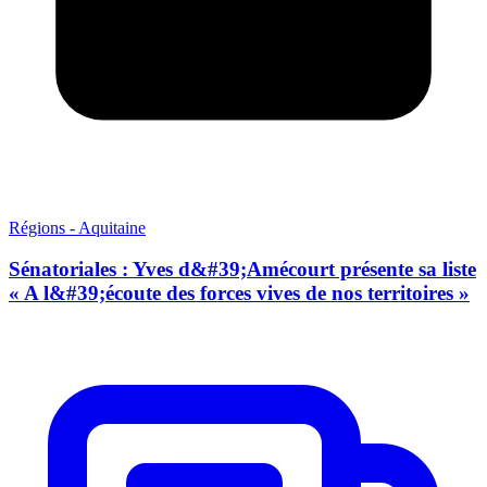
Régions - Aquitaine
Sénatoriales : Yves d&#39;Amécourt présente sa liste
« A l&#39;écoute des forces vives de nos territoires »