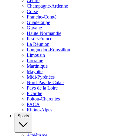
Centre
Champagne-Ardenne
Corse
Franche-Comté
Guadeloupe
Guyane
Haute-Normandie
Ile-de-France
La Réunion
Languedoc-Roussillon
Limousin
Lorraine
Martinique
Mayotte
Midi-Pyrénées
Nord-Pas-de-Calais
Pays de la Loire
Picardie
Poitou-Charentes
PACA
Rhône-Alpes
Sports
Athlétisme