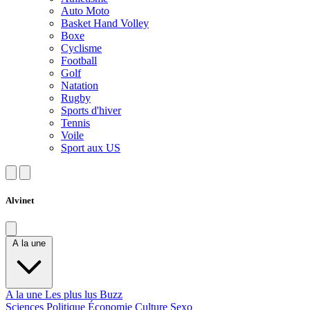
Auto Moto
Basket Hand Volley
Boxe
Cyclisme
Football
Golf
Natation
Rugby
Sports d'hiver
Tennis
Voile
Sport aux US
Alvinet
A la une
A la une
Les plus lus
Buzz
Sciences
Politique
Économie
Culture
Sexo