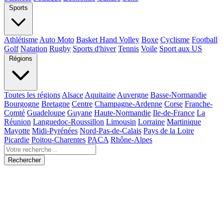
Sports
Athlétisme
Auto Moto
Basket Hand Volley
Boxe
Cyclisme
Football
Golf
Natation
Rugby
Sports d'hiver
Tennis
Voile
Sport aux US
Régions
Toutes les régions
Alsace
Aquitaine
Auvergne
Basse-Normandie
Bourgogne
Bretagne
Centre
Champagne-Ardenne
Corse
Franche-
Comté
Guadeloupe
Guyane
Haute-Normandie
Ile-de-France
La
Réunion
Languedoc-Roussillon
Limousin
Lorraine
Martinique
Mayotte
Midi-Pyrénées
Nord-Pas-de-Calais
Pays de la Loire
Picardie
Poitou-Charentes
PACA
Rhône-Alpes
Rechercher