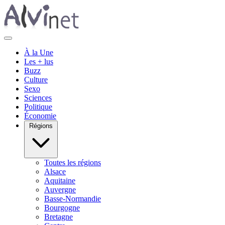
À la Une
Les + lus
Buzz
Culture
Sexo
Sciences
Politique
Économie
Régions
Toutes les régions
Alsace
Aquitaine
Auvergne
Basse-Normandie
Bourgogne
Bretagne