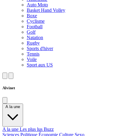
Auto Moto
Basket Hand Volley
Boxe
Cyclisme
Football
Golf
Natation
Rugby
Sports d'hiver
Tennis
Voile
Sport aux US
Alvinet
A la une
A la une
Les plus lus
Buzz
Sciences
Politique
Économie
Culture
Sexo