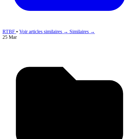
RTBF
•
Voir articles similaires →
Similaires →
25 Mar