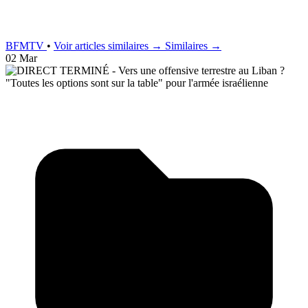
BFMTV
•
Voir articles similaires →
Similaires →
02 Mar