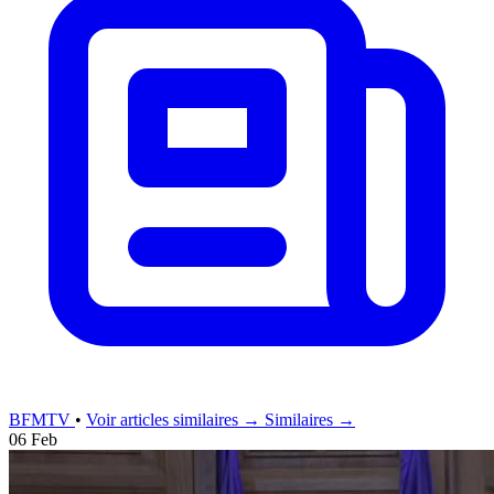
BFMTV
•
Voir articles similaires →
Similaires →
06 Feb