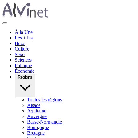
À la Une
Les + lus
Buzz
Culture
Sexo
Sciences
Politique
Économie
Régions
Toutes les régions
Alsace
Aquitaine
Auvergne
Basse-Normandie
Bourgogne
Bretagne