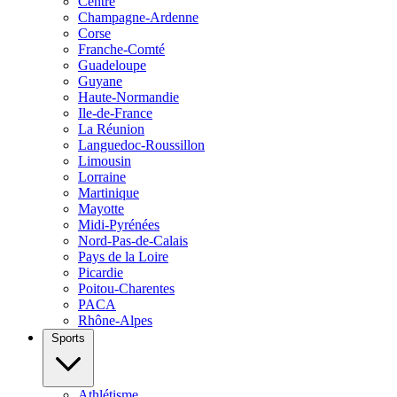
Centre
Champagne-Ardenne
Corse
Franche-Comté
Guadeloupe
Guyane
Haute-Normandie
Ile-de-France
La Réunion
Languedoc-Roussillon
Limousin
Lorraine
Martinique
Mayotte
Midi-Pyrénées
Nord-Pas-de-Calais
Pays de la Loire
Picardie
Poitou-Charentes
PACA
Rhône-Alpes
Sports
Athlétisme