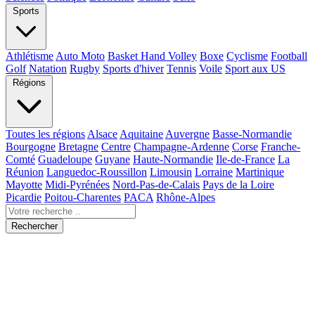
Sports
Athlétisme
Auto Moto
Basket Hand Volley
Boxe
Cyclisme
Football
Golf
Natation
Rugby
Sports d'hiver
Tennis
Voile
Sport aux US
Régions
Toutes les régions
Alsace
Aquitaine
Auvergne
Basse-Normandie
Bourgogne
Bretagne
Centre
Champagne-Ardenne
Corse
Franche-
Comté
Guadeloupe
Guyane
Haute-Normandie
Ile-de-France
La
Réunion
Languedoc-Roussillon
Limousin
Lorraine
Martinique
Mayotte
Midi-Pyrénées
Nord-Pas-de-Calais
Pays de la Loire
Picardie
Poitou-Charentes
PACA
Rhône-Alpes
Rechercher