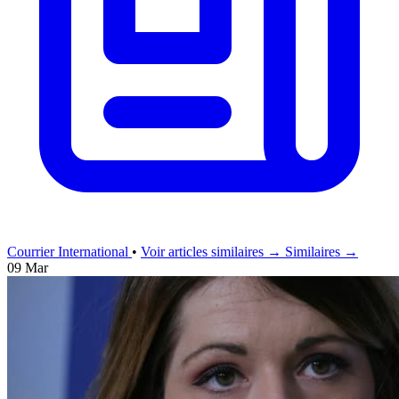
Courrier International
•
Voir articles similaires →
Similaires →
09 Mar