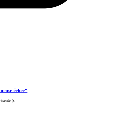
mmense échec"
ésenté (s