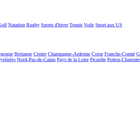
Golf
Natation
Rugby
Sports d'hiver
Tennis
Voile
Sport aux US
rgogne
Bretagne
Centre
Champagne-Ardenne
Corse
Franche-Comté
G
Pyrénées
Nord-Pas-de-Calais
Pays de la Loire
Picardie
Poitou-Charente