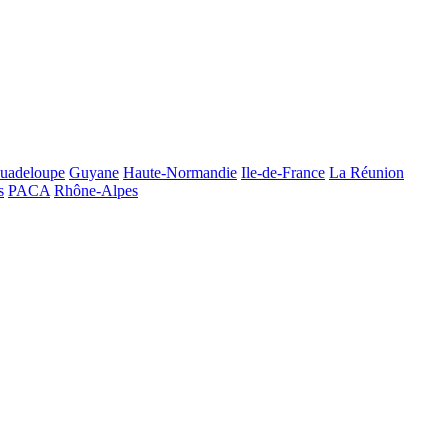
uadeloupe
Guyane
Haute-Normandie
Ile-de-France
La Réunion
s
PACA
Rhône-Alpes