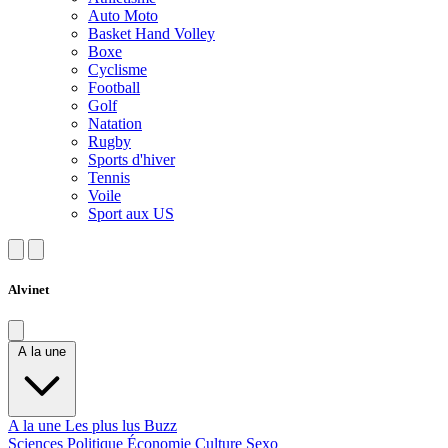
Auto Moto
Basket Hand Volley
Boxe
Cyclisme
Football
Golf
Natation
Rugby
Sports d'hiver
Tennis
Voile
Sport aux US
Alvinet
A la une
A la une
Les plus lus
Buzz
Sciences
Politique
Économie
Culture
Sexo