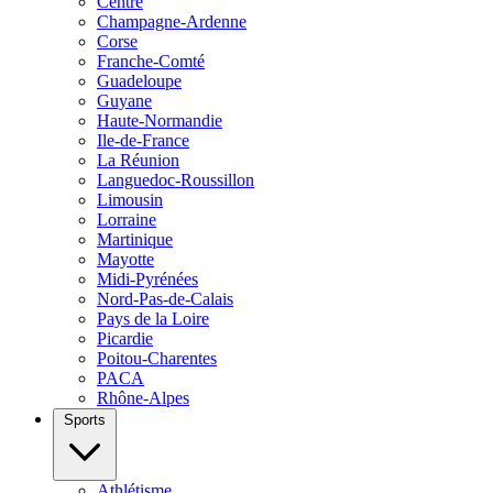
Centre
Champagne-Ardenne
Corse
Franche-Comté
Guadeloupe
Guyane
Haute-Normandie
Ile-de-France
La Réunion
Languedoc-Roussillon
Limousin
Lorraine
Martinique
Mayotte
Midi-Pyrénées
Nord-Pas-de-Calais
Pays de la Loire
Picardie
Poitou-Charentes
PACA
Rhône-Alpes
Sports
Athlétisme