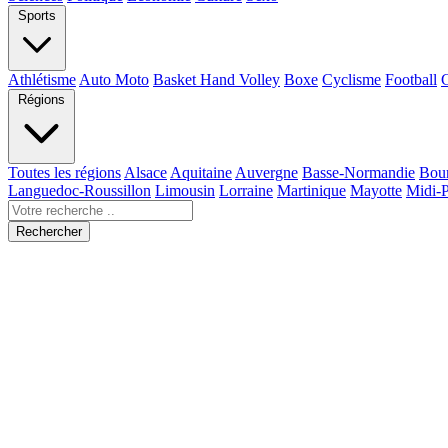
Sports
Athlétisme
Auto Moto
Basket Hand Volley
Boxe
Cyclisme
Football
Régions
Toutes les régions
Alsace
Aquitaine
Auvergne
Basse-Normandie
Bou
Languedoc-Roussillon
Limousin
Lorraine
Martinique
Mayotte
Midi-
Rechercher