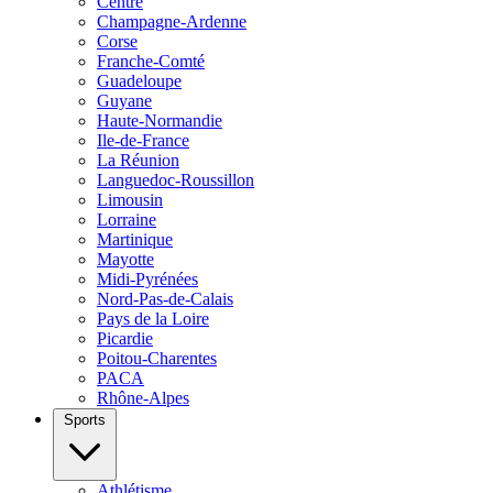
Centre
Champagne-Ardenne
Corse
Franche-Comté
Guadeloupe
Guyane
Haute-Normandie
Ile-de-France
La Réunion
Languedoc-Roussillon
Limousin
Lorraine
Martinique
Mayotte
Midi-Pyrénées
Nord-Pas-de-Calais
Pays de la Loire
Picardie
Poitou-Charentes
PACA
Rhône-Alpes
Sports
Athlétisme