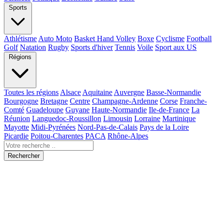
Sports
Athlétisme
Auto Moto
Basket Hand Volley
Boxe
Cyclisme
Football
Golf
Natation
Rugby
Sports d'hiver
Tennis
Voile
Sport aux US
Régions
Toutes les régions
Alsace
Aquitaine
Auvergne
Basse-Normandie
Bourgogne
Bretagne
Centre
Champagne-Ardenne
Corse
Franche-
Comté
Guadeloupe
Guyane
Haute-Normandie
Ile-de-France
La
Réunion
Languedoc-Roussillon
Limousin
Lorraine
Martinique
Mayotte
Midi-Pyrénées
Nord-Pas-de-Calais
Pays de la Loire
Picardie
Poitou-Charentes
PACA
Rhône-Alpes
Rechercher