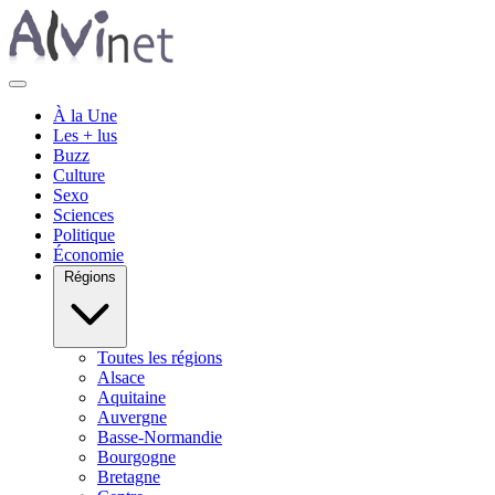
À la Une
Les + lus
Buzz
Culture
Sexo
Sciences
Politique
Économie
Régions
Toutes les régions
Alsace
Aquitaine
Auvergne
Basse-Normandie
Bourgogne
Bretagne