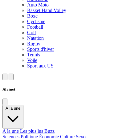
Auto Moto
Basket Hand Volley
Boxe
Cyclisme
Football
Golf
Natation
Rugby
Sports d'hiver
Tennis
Voile
Sport aux US
Alvinet
A la une
A la une
Les plus lus
Buzz
Sciences
Politique
Économie
Culture
Sexo