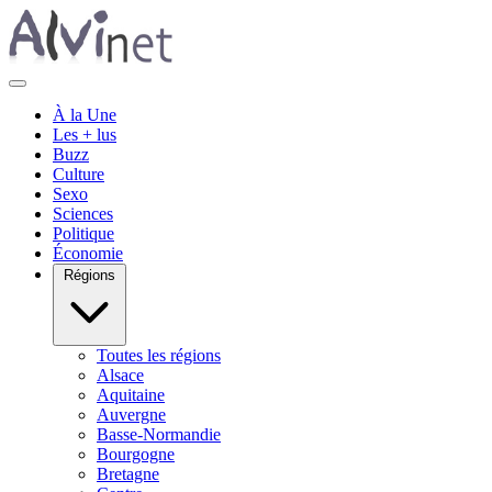
À la Une
Les + lus
Buzz
Culture
Sexo
Sciences
Politique
Économie
Régions
Toutes les régions
Alsace
Aquitaine
Auvergne
Basse-Normandie
Bourgogne
Bretagne