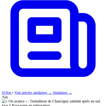
01Net
•
Voir articles similaires →
Similaires →
Auj.