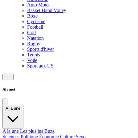
Auto Moto
Basket Hand Volley
Boxe
Cyclisme
Football
Golf
Natation
Rugby
Sports d'hiver
Tennis
Voile
Sport aux US
Alvinet
A la une
A la une
Les plus lus
Buzz
Sciences
Politique
Économie
Culture
Sexo