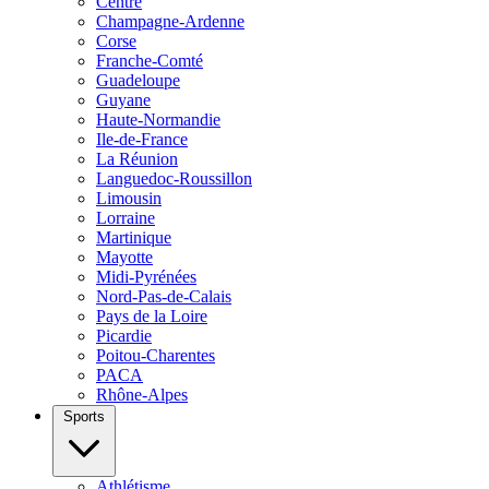
Centre
Champagne-Ardenne
Corse
Franche-Comté
Guadeloupe
Guyane
Haute-Normandie
Ile-de-France
La Réunion
Languedoc-Roussillon
Limousin
Lorraine
Martinique
Mayotte
Midi-Pyrénées
Nord-Pas-de-Calais
Pays de la Loire
Picardie
Poitou-Charentes
PACA
Rhône-Alpes
Sports
Athlétisme