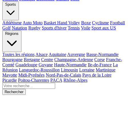
Sports
Athlétisme
Auto Moto
Basket Hand Volley
Boxe
Cyclisme
Football
Golf
Natation
Rugby
Sports d'hiver
Tennis
Voile
Sport aux US
Régions
Toutes les régions
Alsace
Aquitaine
Auvergne
Basse-Normandie
Bourgogne
Bretagne
Centre
Champagne-Ardenne
Corse
Franche-
Comté
Guadeloupe
Guyane
Haute-Normandie
Ile-de-France
La
Réunion
Languedoc-Roussillon
Limousin
Lorraine
Martinique
Mayotte
Midi-Pyrénées
Nord-Pas-de-Calais
Pays de la Loire
Picardie
Poitou-Charentes
PACA
Rhône-Alpes
Rechercher