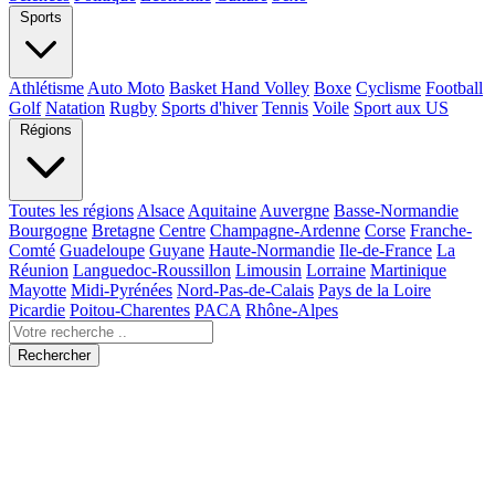
Sports
Athlétisme
Auto Moto
Basket Hand Volley
Boxe
Cyclisme
Football
Golf
Natation
Rugby
Sports d'hiver
Tennis
Voile
Sport aux US
Régions
Toutes les régions
Alsace
Aquitaine
Auvergne
Basse-Normandie
Bourgogne
Bretagne
Centre
Champagne-Ardenne
Corse
Franche-
Comté
Guadeloupe
Guyane
Haute-Normandie
Ile-de-France
La
Réunion
Languedoc-Roussillon
Limousin
Lorraine
Martinique
Mayotte
Midi-Pyrénées
Nord-Pas-de-Calais
Pays de la Loire
Picardie
Poitou-Charentes
PACA
Rhône-Alpes
Rechercher