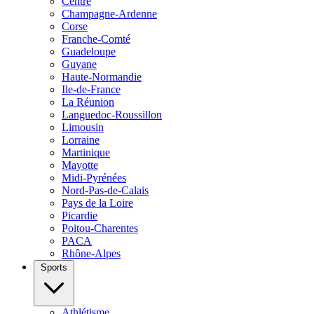
Centre
Champagne-Ardenne
Corse
Franche-Comté
Guadeloupe
Guyane
Haute-Normandie
Ile-de-France
La Réunion
Languedoc-Roussillon
Limousin
Lorraine
Martinique
Mayotte
Midi-Pyrénées
Nord-Pas-de-Calais
Pays de la Loire
Picardie
Poitou-Charentes
PACA
Rhône-Alpes
Sports
Athlétisme