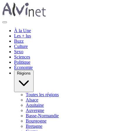
À la Une
Les + lus
Buzz
Culture
Sexo
Sciences
Politique
Économie
Régions
Toutes les régions
Alsace
Aquitaine
Auvergne
Basse-Normandie
Bourgogne
Bretagne