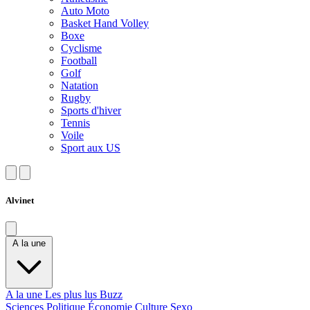
Auto Moto
Basket Hand Volley
Boxe
Cyclisme
Football
Golf
Natation
Rugby
Sports d'hiver
Tennis
Voile
Sport aux US
Alvinet
A la une
A la une
Les plus lus
Buzz
Sciences
Politique
Économie
Culture
Sexo