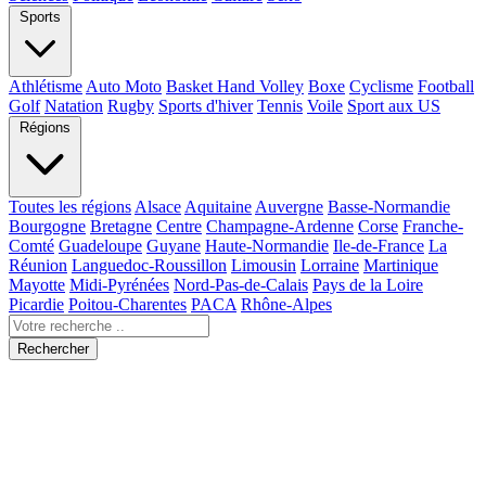
Sports
Athlétisme
Auto Moto
Basket Hand Volley
Boxe
Cyclisme
Football
Golf
Natation
Rugby
Sports d'hiver
Tennis
Voile
Sport aux US
Régions
Toutes les régions
Alsace
Aquitaine
Auvergne
Basse-Normandie
Bourgogne
Bretagne
Centre
Champagne-Ardenne
Corse
Franche-
Comté
Guadeloupe
Guyane
Haute-Normandie
Ile-de-France
La
Réunion
Languedoc-Roussillon
Limousin
Lorraine
Martinique
Mayotte
Midi-Pyrénées
Nord-Pas-de-Calais
Pays de la Loire
Picardie
Poitou-Charentes
PACA
Rhône-Alpes
Rechercher