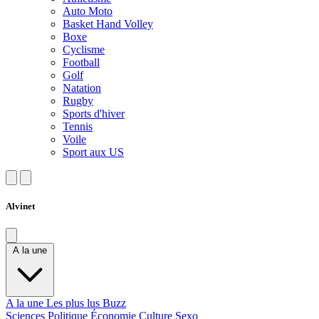
Auto Moto
Basket Hand Volley
Boxe
Cyclisme
Football
Golf
Natation
Rugby
Sports d'hiver
Tennis
Voile
Sport aux US
Alvinet
A la une
A la une
Les plus lus
Buzz
Sciences
Politique
Économie
Culture
Sexo