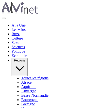
À la Une
Les + lus
Buzz
Culture
Sexo
Sciences
Politique
Économie
Régions
Toutes les régions
Alsace
Aquitaine
Auvergne
Basse-Normandie
Bourgogne
Bretagne