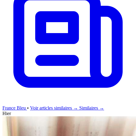
France Bleu
•
Voir articles similaires →
Similaires →
Hier