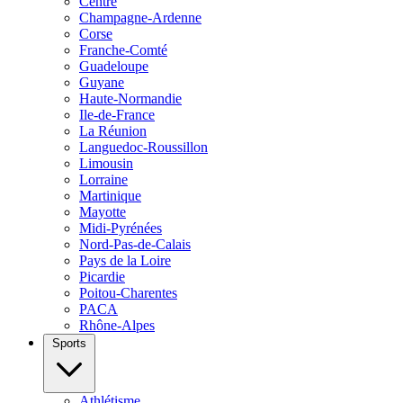
Centre
Champagne-Ardenne
Corse
Franche-Comté
Guadeloupe
Guyane
Haute-Normandie
Ile-de-France
La Réunion
Languedoc-Roussillon
Limousin
Lorraine
Martinique
Mayotte
Midi-Pyrénées
Nord-Pas-de-Calais
Pays de la Loire
Picardie
Poitou-Charentes
PACA
Rhône-Alpes
Sports
Athlétisme