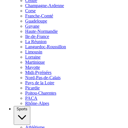
Centre
Champagne-Ardenne
Corse
Franche-Comté
Guadeloupe
Guyane
Haute-Normandie
Ile-de-France
La Réunion
Languedoc-Roussillon
Limousin
Lorraine
Martinique
Mayotte
Midi-Pyrénées
Nord-Pas-de-Calais
Pays de la Loire
Picardie
Poitou-Charentes
PACA
Rhône-Alpes
Sports
Athlétisme