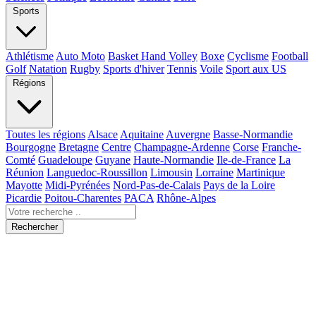
Sports
Athlétisme
Auto Moto
Basket Hand Volley
Boxe
Cyclisme
Football
Golf
Natation
Rugby
Sports d'hiver
Tennis
Voile
Sport aux US
Régions
Toutes les régions
Alsace
Aquitaine
Auvergne
Basse-Normandie
Bourgogne
Bretagne
Centre
Champagne-Ardenne
Corse
Franche-
Comté
Guadeloupe
Guyane
Haute-Normandie
Ile-de-France
La
Réunion
Languedoc-Roussillon
Limousin
Lorraine
Martinique
Mayotte
Midi-Pyrénées
Nord-Pas-de-Calais
Pays de la Loire
Picardie
Poitou-Charentes
PACA
Rhône-Alpes
Rechercher