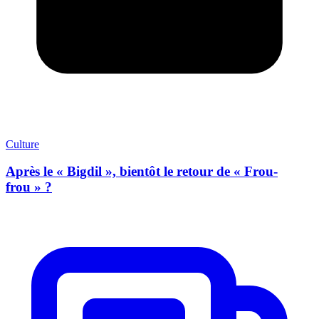
Culture
Après le « Bigdil », bientôt le retour de « Frou-
frou » ?