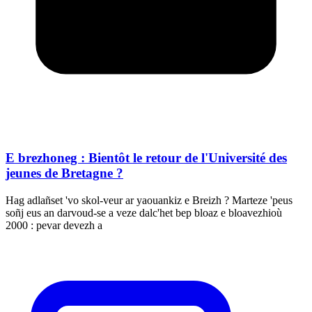
E brezhoneg : Bientôt le retour de l'Université des
jeunes de Bretagne ?
Hag adlañset 'vo skol-veur ar yaouankiz e Breizh ? Marteze 'peus
soñj eus an darvoud-se a veze dalc'het bep bloaz e bloavezhioù
2000 : pevar devezh a