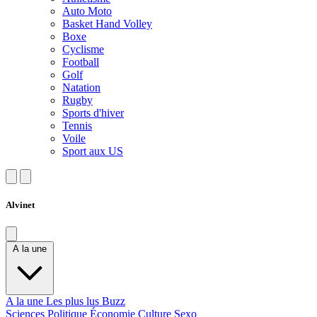
Auto Moto
Basket Hand Volley
Boxe
Cyclisme
Football
Golf
Natation
Rugby
Sports d'hiver
Tennis
Voile
Sport aux US
Alvinet
A la une
A la une
Les plus lus
Buzz
Sciences
Politique
Économie
Culture
Sexo