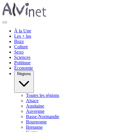
À la Une
Les + lus
Buzz
Culture
Sexo
Sciences
Politique
Économie
Régions
Toutes les régions
Alsace
Aquitaine
Auvergne
Basse-Normandie
Bourgogne
Bretagne