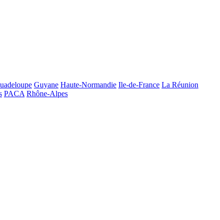
uadeloupe
Guyane
Haute-Normandie
Ile-de-France
La Réunion
s
PACA
Rhône-Alpes