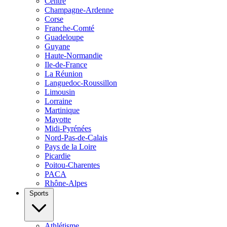
Centre
Champagne-Ardenne
Corse
Franche-Comté
Guadeloupe
Guyane
Haute-Normandie
Ile-de-France
La Réunion
Languedoc-Roussillon
Limousin
Lorraine
Martinique
Mayotte
Midi-Pyrénées
Nord-Pas-de-Calais
Pays de la Loire
Picardie
Poitou-Charentes
PACA
Rhône-Alpes
Sports
Athlétisme