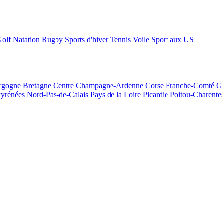
Golf
Natation
Rugby
Sports d'hiver
Tennis
Voile
Sport aux US
rgogne
Bretagne
Centre
Champagne-Ardenne
Corse
Franche-Comté
G
Pyrénées
Nord-Pas-de-Calais
Pays de la Loire
Picardie
Poitou-Charente