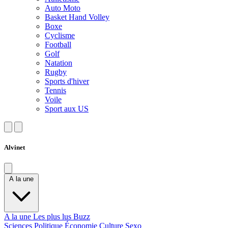
Auto Moto
Basket Hand Volley
Boxe
Cyclisme
Football
Golf
Natation
Rugby
Sports d'hiver
Tennis
Voile
Sport aux US
Alvinet
A la une
A la une
Les plus lus
Buzz
Sciences
Politique
Économie
Culture
Sexo