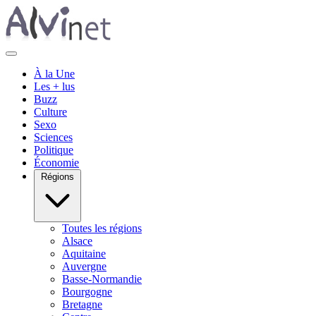
À la Une
Les + lus
Buzz
Culture
Sexo
Sciences
Politique
Économie
Régions
Toutes les régions
Alsace
Aquitaine
Auvergne
Basse-Normandie
Bourgogne
Bretagne