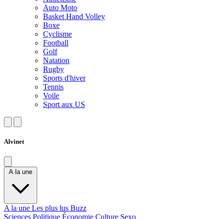
Auto Moto
Basket Hand Volley
Boxe
Cyclisme
Football
Golf
Natation
Rugby
Sports d'hiver
Tennis
Voile
Sport aux US
Alvinet
A la une
A la une
Les plus lus
Buzz
Sciences
Politique
Économie
Culture
Sexo