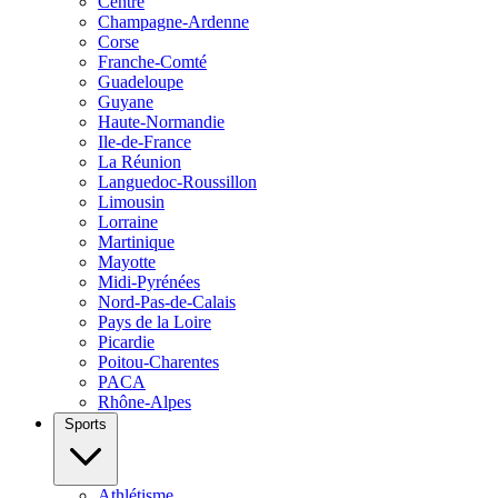
Centre
Champagne-Ardenne
Corse
Franche-Comté
Guadeloupe
Guyane
Haute-Normandie
Ile-de-France
La Réunion
Languedoc-Roussillon
Limousin
Lorraine
Martinique
Mayotte
Midi-Pyrénées
Nord-Pas-de-Calais
Pays de la Loire
Picardie
Poitou-Charentes
PACA
Rhône-Alpes
Sports
Athlétisme