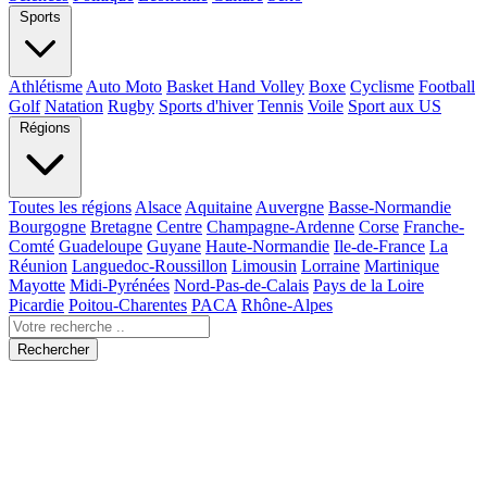
Sports
Athlétisme
Auto Moto
Basket Hand Volley
Boxe
Cyclisme
Football
Golf
Natation
Rugby
Sports d'hiver
Tennis
Voile
Sport aux US
Régions
Toutes les régions
Alsace
Aquitaine
Auvergne
Basse-Normandie
Bourgogne
Bretagne
Centre
Champagne-Ardenne
Corse
Franche-
Comté
Guadeloupe
Guyane
Haute-Normandie
Ile-de-France
La
Réunion
Languedoc-Roussillon
Limousin
Lorraine
Martinique
Mayotte
Midi-Pyrénées
Nord-Pas-de-Calais
Pays de la Loire
Picardie
Poitou-Charentes
PACA
Rhône-Alpes
Rechercher