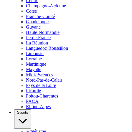
Centre
Champagne-Ardenne
Corse
Franche-Comté
Guadeloupe
Guyane
Haute-Normandie
Ile-de-France
La Réunion
Languedoc-Roussillon
Limousin
Lorraine
Martinique
Mayotte
Midi-Pyrénées
Nord-Pas-de-Calais
Pays de la Loire
Picardie
Poitou-Charentes
PACA
Rhône-Alpes
Sports
Athlétisme