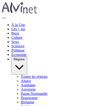
À la Une
Les + lus
Buzz
Culture
Sexo
Sciences
Politique
Économie
Régions
Toutes les régions
Alsace
Aquitaine
Auvergne
Basse-Normandie
Bourgogne
Bretagne