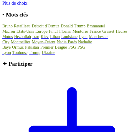
Plus de choix
•
Mots clés
Bruno Retailleau
Détroit d'Ormuz
Donald Trump
Emmanuel
Macron
Etats-Unis
Europe
Finul
Florian Montorio
France
Grasset
Heures
Motos
Hezbollah
Iran
Kiev
Liban
Louisiane
Lyon
Manchester
City
Montpellier
Moyen-Orient
Nadia Farès
Nathalie
Baye
Ormuz
Pakistan
Premier League
PSG
PSG
Lyon
Toulouse
Trump
Ukraine
✦
Participer