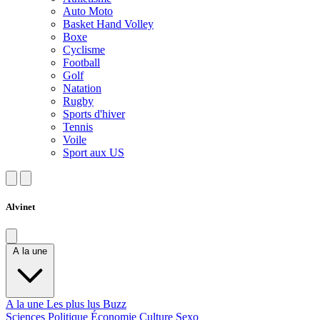
Auto Moto
Basket Hand Volley
Boxe
Cyclisme
Football
Golf
Natation
Rugby
Sports d'hiver
Tennis
Voile
Sport aux US
Alvinet
A la une
A la une
Les plus lus
Buzz
Sciences
Politique
Économie
Culture
Sexo