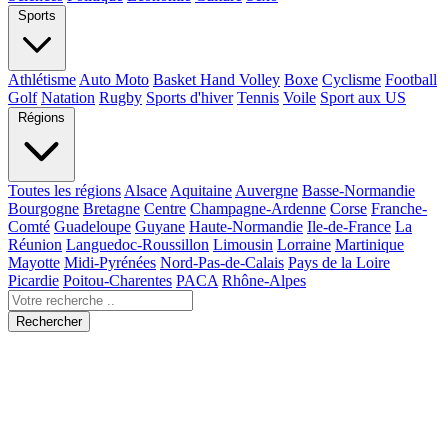
Sports
Athlétisme
Auto Moto
Basket Hand Volley
Boxe
Cyclisme
Football
Golf
Natation
Rugby
Sports d'hiver
Tennis
Voile
Sport aux US
Régions
Toutes les régions
Alsace
Aquitaine
Auvergne
Basse-Normandie
Bourgogne
Bretagne
Centre
Champagne-Ardenne
Corse
Franche-
Comté
Guadeloupe
Guyane
Haute-Normandie
Ile-de-France
La
Réunion
Languedoc-Roussillon
Limousin
Lorraine
Martinique
Mayotte
Midi-Pyrénées
Nord-Pas-de-Calais
Pays de la Loire
Picardie
Poitou-Charentes
PACA
Rhône-Alpes
Rechercher