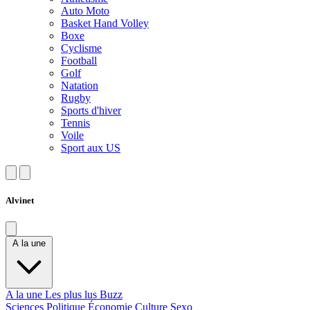
Auto Moto
Basket Hand Volley
Boxe
Cyclisme
Football
Golf
Natation
Rugby
Sports d'hiver
Tennis
Voile
Sport aux US
Alvinet
A la une
A la une
Les plus lus
Buzz
Sciences
Politique
Économie
Culture
Sexo