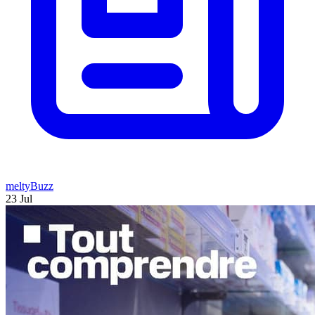
meltyBuzz
23 Jul