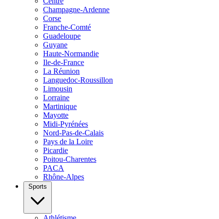
Centre
Champagne-Ardenne
Corse
Franche-Comté
Guadeloupe
Guyane
Haute-Normandie
Ile-de-France
La Réunion
Languedoc-Roussillon
Limousin
Lorraine
Martinique
Mayotte
Midi-Pyrénées
Nord-Pas-de-Calais
Pays de la Loire
Picardie
Poitou-Charentes
PACA
Rhône-Alpes
Sports
Athlétisme