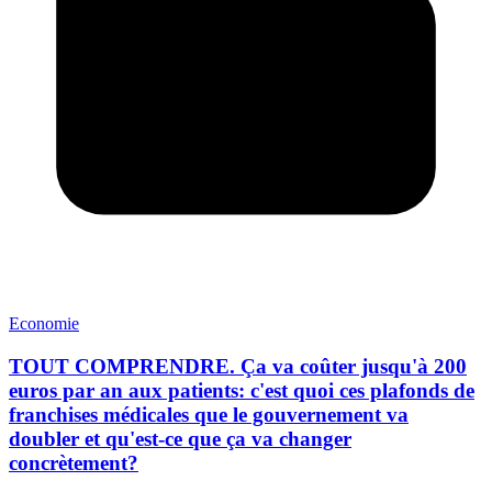
Economie
TOUT COMPRENDRE. Ça va coûter jusqu'à 200
euros par an aux patients: c'est quoi ces plafonds de
franchises médicales que le gouvernement va
doubler et qu'est-ce que ça va changer
concrètement?