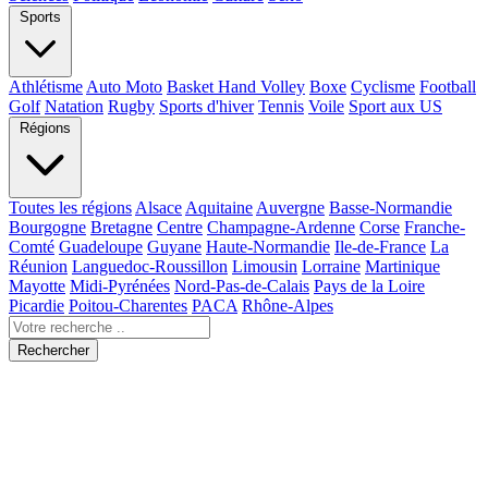
Sports
Athlétisme
Auto Moto
Basket Hand Volley
Boxe
Cyclisme
Football
Golf
Natation
Rugby
Sports d'hiver
Tennis
Voile
Sport aux US
Régions
Toutes les régions
Alsace
Aquitaine
Auvergne
Basse-Normandie
Bourgogne
Bretagne
Centre
Champagne-Ardenne
Corse
Franche-
Comté
Guadeloupe
Guyane
Haute-Normandie
Ile-de-France
La
Réunion
Languedoc-Roussillon
Limousin
Lorraine
Martinique
Mayotte
Midi-Pyrénées
Nord-Pas-de-Calais
Pays de la Loire
Picardie
Poitou-Charentes
PACA
Rhône-Alpes
Rechercher