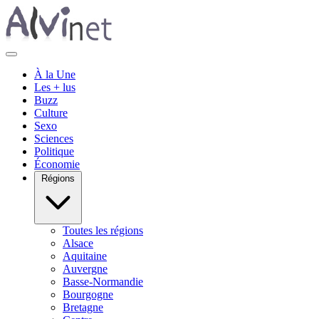
À la Une
Les + lus
Buzz
Culture
Sexo
Sciences
Politique
Économie
Régions
Toutes les régions
Alsace
Aquitaine
Auvergne
Basse-Normandie
Bourgogne
Bretagne