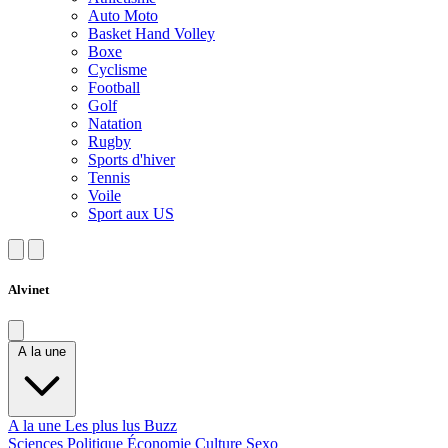
Auto Moto
Basket Hand Volley
Boxe
Cyclisme
Football
Golf
Natation
Rugby
Sports d'hiver
Tennis
Voile
Sport aux US
Alvinet
A la une
A la une
Les plus lus
Buzz
Sciences
Politique
Économie
Culture
Sexo