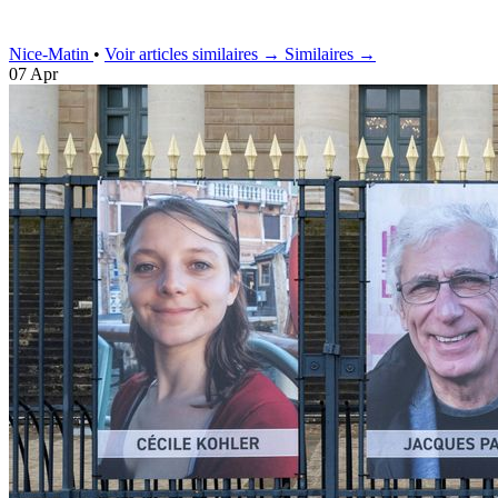
Nice-Matin
•
Voir articles similaires →
Similaires →
07 Apr