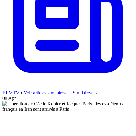
BFMTV
•
Voir articles similaires →
Similaires →
08 Apr