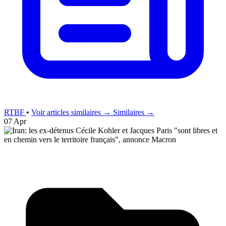
RTBF
•
Voir articles similaires →
Similaires →
07 Apr