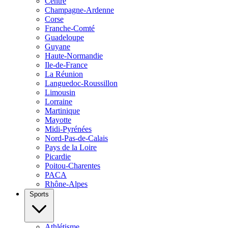
Centre
Champagne-Ardenne
Corse
Franche-Comté
Guadeloupe
Guyane
Haute-Normandie
Ile-de-France
La Réunion
Languedoc-Roussillon
Limousin
Lorraine
Martinique
Mayotte
Midi-Pyrénées
Nord-Pas-de-Calais
Pays de la Loire
Picardie
Poitou-Charentes
PACA
Rhône-Alpes
Sports
Athlétisme