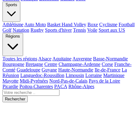
Sports
Athlétisme
Auto Moto
Basket Hand Volley
Boxe
Cyclisme
Football
Golf
Natation
Rugby
Sports d'hiver
Tennis
Voile
Sport aux US
Régions
Toutes les régions
Alsace
Aquitaine
Auvergne
Basse-Normandie
Bourgogne
Bretagne
Centre
Champagne-Ardenne
Corse
Franche-
Comté
Guadeloupe
Guyane
Haute-Normandie
Ile-de-France
La
Réunion
Languedoc-Roussillon
Limousin
Lorraine
Martinique
Mayotte
Midi-Pyrénées
Nord-Pas-de-Calais
Pays de la Loire
Picardie
Poitou-Charentes
PACA
Rhône-Alpes
Rechercher