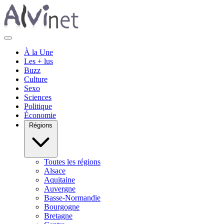
À la Une
Les + lus
Buzz
Culture
Sexo
Sciences
Politique
Économie
Régions
Toutes les régions
Alsace
Aquitaine
Auvergne
Basse-Normandie
Bourgogne
Bretagne