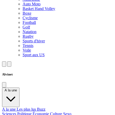
Auto Moto
Basket Hand Volley
Boxe
Cyclisme
Football
Golf
Natation
Rugby
Sports d'hiver
Tennis
Voile
Sport aux US
Alvinet
A la une
A la une
Les plus lus
Buzz
Sciences
Politique
Économie
Culture
Sexo