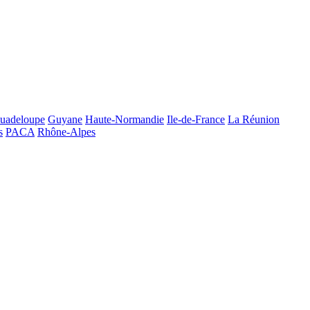
uadeloupe
Guyane
Haute-Normandie
Ile-de-France
La Réunion
s
PACA
Rhône-Alpes