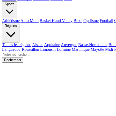
Sports
Athlétisme
Auto Moto
Basket Hand Volley
Boxe
Cyclisme
Football
Régions
Toutes les régions
Alsace
Aquitaine
Auvergne
Basse-Normandie
Bou
Languedoc-Roussillon
Limousin
Lorraine
Martinique
Mayotte
Midi-
Rechercher