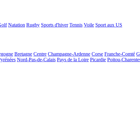
Golf
Natation
Rugby
Sports d'hiver
Tennis
Voile
Sport aux US
rgogne
Bretagne
Centre
Champagne-Ardenne
Corse
Franche-Comté
G
Pyrénées
Nord-Pas-de-Calais
Pays de la Loire
Picardie
Poitou-Charente