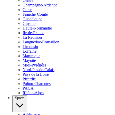
Centre
Champagne-Ardenne
Corse
Franche-Comté
Guadeloupe
Guyane
Haute-Normandie
Ile-de-France
La Réunion
Languedoc-Roussillon
Limousin
Lorraine
Martinique
Mayotte
Midi-Pyrénées
Nord-Pas-de-Calais
Pays de la Loire
Picardie
Poitou-Charentes
PACA
Rhône-Alpes
Sports
Athlétisme