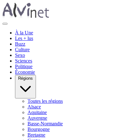
À la Une
Les + lus
Buzz
Culture
Sexo
Sciences
Politique
Économie
Régions
Toutes les régions
Alsace
Aquitaine
Auvergne
Basse-Normandie
Bourgogne
Bretagne