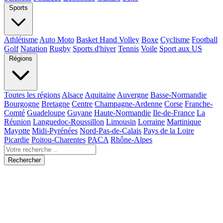
Sports
Athlétisme
Auto Moto
Basket Hand Volley
Boxe
Cyclisme
Football
Golf
Natation
Rugby
Sports d'hiver
Tennis
Voile
Sport aux US
Régions
Toutes les régions
Alsace
Aquitaine
Auvergne
Basse-Normandie
Bourgogne
Bretagne
Centre
Champagne-Ardenne
Corse
Franche-
Comté
Guadeloupe
Guyane
Haute-Normandie
Ile-de-France
La
Réunion
Languedoc-Roussillon
Limousin
Lorraine
Martinique
Mayotte
Midi-Pyrénées
Nord-Pas-de-Calais
Pays de la Loire
Picardie
Poitou-Charentes
PACA
Rhône-Alpes
Rechercher