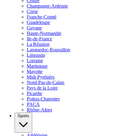
Centre
Champagne-Ardenne
Corse
Franche-Comté
Guadeloupe
Guyane
Haute-Normandie
Ile-de-France
La Réunion
Languedoc-Roussillon
Limousin
Lorraine
Martinique
Mayotte
Midi-Pyrénées
Nord-Pas-de-Calais
Pays de la Loire
Picardie
Poitou-Charentes
PACA
Rhône-Alpes
Sports
Athlétisme