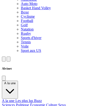
Auto Moto
Basket Hand Volley
Boxe
Cyclisme
Football
Golf
Natation
Rugby
Sports d'hiver
Tennis
Voile
Sport aux US
Alvinet
A la une
A la une
Les plus lus
Buzz
Sciences
Politique
Économie
Culture
Sexo