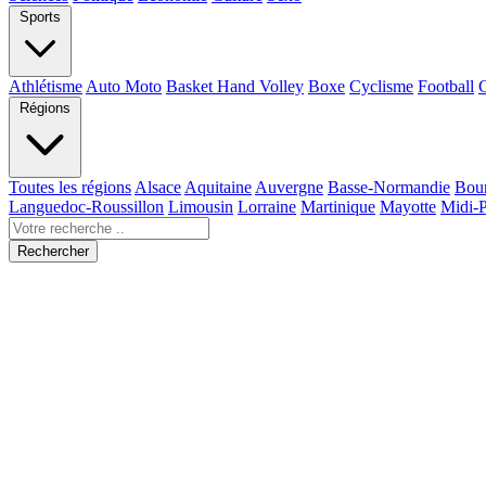
Sports
Athlétisme
Auto Moto
Basket Hand Volley
Boxe
Cyclisme
Football
Régions
Toutes les régions
Alsace
Aquitaine
Auvergne
Basse-Normandie
Bou
Languedoc-Roussillon
Limousin
Lorraine
Martinique
Mayotte
Midi-
Rechercher