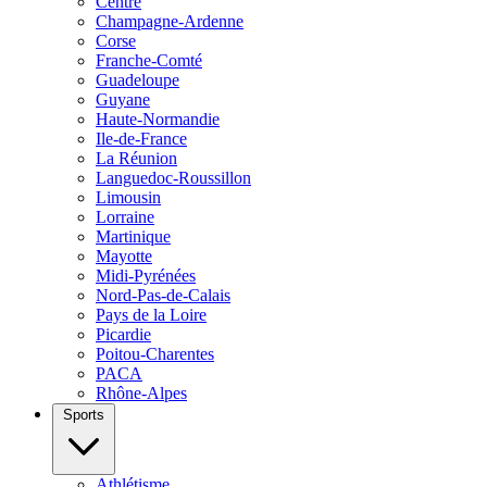
Centre
Champagne-Ardenne
Corse
Franche-Comté
Guadeloupe
Guyane
Haute-Normandie
Ile-de-France
La Réunion
Languedoc-Roussillon
Limousin
Lorraine
Martinique
Mayotte
Midi-Pyrénées
Nord-Pas-de-Calais
Pays de la Loire
Picardie
Poitou-Charentes
PACA
Rhône-Alpes
Sports
Athlétisme