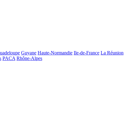
uadeloupe
Guyane
Haute-Normandie
Ile-de-France
La Réunion
s
PACA
Rhône-Alpes