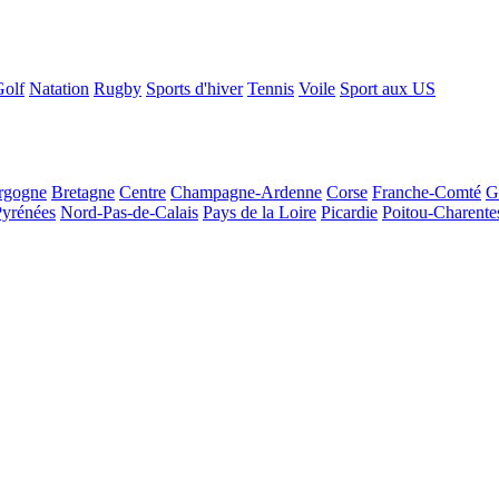
Golf
Natation
Rugby
Sports d'hiver
Tennis
Voile
Sport aux US
rgogne
Bretagne
Centre
Champagne-Ardenne
Corse
Franche-Comté
G
Pyrénées
Nord-Pas-de-Calais
Pays de la Loire
Picardie
Poitou-Charente