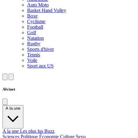
Auto Moto
Basket Hand Volley
Boxe
Cyclisme
Football
Golf
Natation
Rugby
Sports d'hiver
Tennis
Voile
Sport aux US
Alvinet
A la une
A la une
Les plus lus
Buzz
Sciences
Politique
Économie
Culture
Sexo