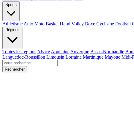
Sports
Athlétisme
Auto Moto
Basket Hand Volley
Boxe
Cyclisme
Football
Régions
Toutes les régions
Alsace
Aquitaine
Auvergne
Basse-Normandie
Bou
Languedoc-Roussillon
Limousin
Lorraine
Martinique
Mayotte
Midi-
Rechercher