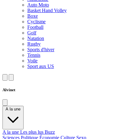
Auto Moto
Basket Hand Volley
Boxe
Cyclisme
Football
Golf
Natation
Rugby
Sports d'hiver
Tennis
Voile
Sport aux US
Alvinet
A la une
A la une
Les plus lus
Buzz
Sciences
Politique
Économie
Culture
Sexo