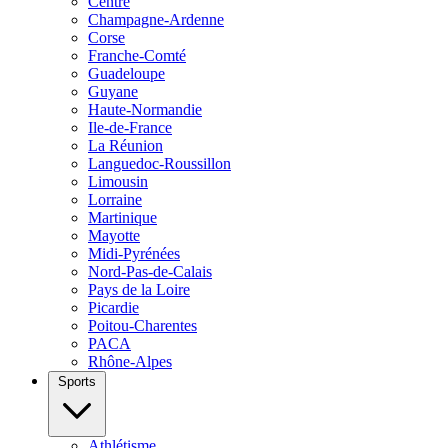
Centre
Champagne-Ardenne
Corse
Franche-Comté
Guadeloupe
Guyane
Haute-Normandie
Ile-de-France
La Réunion
Languedoc-Roussillon
Limousin
Lorraine
Martinique
Mayotte
Midi-Pyrénées
Nord-Pas-de-Calais
Pays de la Loire
Picardie
Poitou-Charentes
PACA
Rhône-Alpes
Sports
Athlétisme