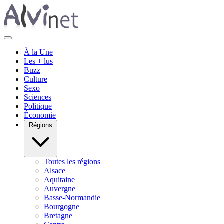
À la Une
Les + lus
Buzz
Culture
Sexo
Sciences
Politique
Économie
Régions
Toutes les régions
Alsace
Aquitaine
Auvergne
Basse-Normandie
Bourgogne
Bretagne