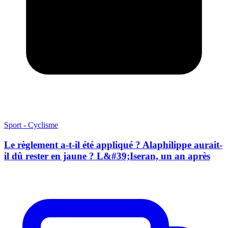
Sport - Cyclisme
Le règlement a-t-il été appliqué ? Alaphilippe aurait-
il dû rester en jaune ? L&#39;Iseran, un an après