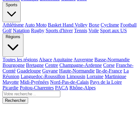
Sports
Athlétisme
Auto Moto
Basket Hand Volley
Boxe
Cyclisme
Football
Golf
Natation
Rugby
Sports d'hiver
Tennis
Voile
Sport aux US
Régions
Toutes les régions
Alsace
Aquitaine
Auvergne
Basse-Normandie
Bourgogne
Bretagne
Centre
Champagne-Ardenne
Corse
Franche-
Comté
Guadeloupe
Guyane
Haute-Normandie
Ile-de-France
La
Réunion
Languedoc-Roussillon
Limousin
Lorraine
Martinique
Mayotte
Midi-Pyrénées
Nord-Pas-de-Calais
Pays de la Loire
Picardie
Poitou-Charentes
PACA
Rhône-Alpes
Rechercher