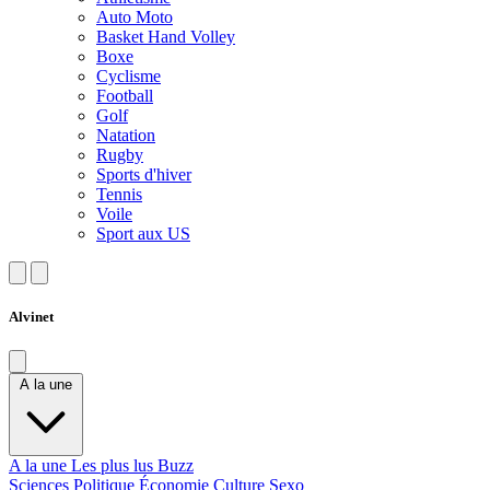
Auto Moto
Basket Hand Volley
Boxe
Cyclisme
Football
Golf
Natation
Rugby
Sports d'hiver
Tennis
Voile
Sport aux US
Alvinet
A la une
A la une
Les plus lus
Buzz
Sciences
Politique
Économie
Culture
Sexo