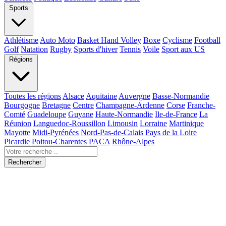
Sports
Athlétisme
Auto Moto
Basket Hand Volley
Boxe
Cyclisme
Football
Golf
Natation
Rugby
Sports d'hiver
Tennis
Voile
Sport aux US
Régions
Toutes les régions
Alsace
Aquitaine
Auvergne
Basse-Normandie
Bourgogne
Bretagne
Centre
Champagne-Ardenne
Corse
Franche-
Comté
Guadeloupe
Guyane
Haute-Normandie
Ile-de-France
La
Réunion
Languedoc-Roussillon
Limousin
Lorraine
Martinique
Mayotte
Midi-Pyrénées
Nord-Pas-de-Calais
Pays de la Loire
Picardie
Poitou-Charentes
PACA
Rhône-Alpes
Rechercher