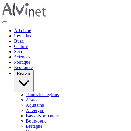
À la Une
Les + lus
Buzz
Culture
Sexo
Sciences
Politique
Économie
Régions
Toutes les régions
Alsace
Aquitaine
Auvergne
Basse-Normandie
Bourgogne
Bretagne