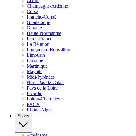
Centre
Champagne-Ardenne
Corse
Franche-Comté
Guadeloupe
Guyane
Haute-Normandie
Ile-de-France
La Réunion
Languedoc-Roussillon
Limousin
Lorraine
Martinique
Mayotte
Midi-Pyrénées
Nord-Pas-de-Calais
Pays de la Loire
Picardie
Poitou-Charentes
PACA
Rhône-Alpes
Sports
Athlétisme