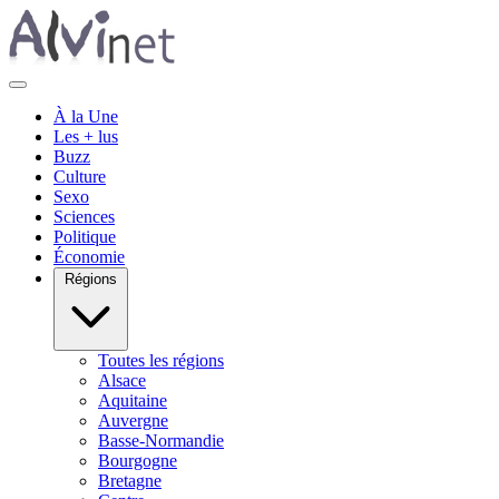
À la Une
Les + lus
Buzz
Culture
Sexo
Sciences
Politique
Économie
Régions
Toutes les régions
Alsace
Aquitaine
Auvergne
Basse-Normandie
Bourgogne
Bretagne