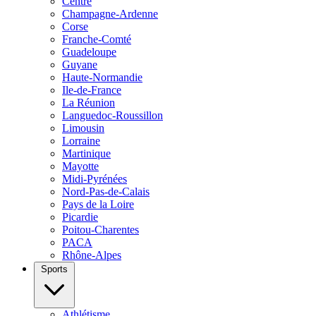
Centre
Champagne-Ardenne
Corse
Franche-Comté
Guadeloupe
Guyane
Haute-Normandie
Ile-de-France
La Réunion
Languedoc-Roussillon
Limousin
Lorraine
Martinique
Mayotte
Midi-Pyrénées
Nord-Pas-de-Calais
Pays de la Loire
Picardie
Poitou-Charentes
PACA
Rhône-Alpes
Sports
Athlétisme