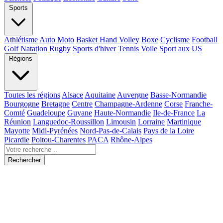
Sports
Athlétisme
Auto Moto
Basket Hand Volley
Boxe
Cyclisme
Football
Golf
Natation
Rugby
Sports d'hiver
Tennis
Voile
Sport aux US
Régions
Toutes les régions
Alsace
Aquitaine
Auvergne
Basse-Normandie
Bourgogne
Bretagne
Centre
Champagne-Ardenne
Corse
Franche-
Comté
Guadeloupe
Guyane
Haute-Normandie
Ile-de-France
La
Réunion
Languedoc-Roussillon
Limousin
Lorraine
Martinique
Mayotte
Midi-Pyrénées
Nord-Pas-de-Calais
Pays de la Loire
Picardie
Poitou-Charentes
PACA
Rhône-Alpes
Rechercher