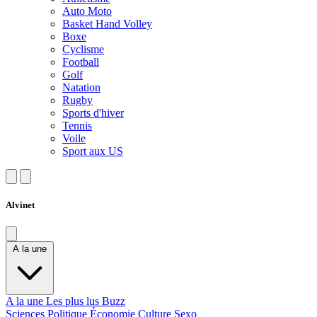
Auto Moto
Basket Hand Volley
Boxe
Cyclisme
Football
Golf
Natation
Rugby
Sports d'hiver
Tennis
Voile
Sport aux US
Alvinet
A la une
A la une
Les plus lus
Buzz
Sciences
Politique
Économie
Culture
Sexo