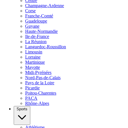
Centre
Champagne-Ardenne
Corse
Franche-Comté
Guadeloupe
Guyane
Haute-Normandie
Ile-de-France
La Réunion
Languedoc-Roussillon
Limousin
Lorraine
Martinique
Mayotte
Midi-Pyrénées
Nord-Pas-de-Calais
Pays de la Loire
Picardie
Poitou-Charentes
PACA
Rhône-Alpes
Sports
Athlétisme