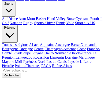
Sports
Athlétisme
Auto Moto
Basket Hand Volley
Boxe
Cyclisme
Football
Golf
Natation
Rugby
Sports d'hiver
Tennis
Voile
Sport aux US
Régions
Toutes les régions
Alsace
Aquitaine
Auvergne
Basse-Normandie
Bourgogne
Bretagne
Centre
Champagne-Ardenne
Corse
Franche-
Comté
Guadeloupe
Guyane
Haute-Normandie
Ile-de-France
La
Réunion
Languedoc-Roussillon
Limousin
Lorraine
Martinique
Mayotte
Midi-Pyrénées
Nord-Pas-de-Calais
Pays de la Loire
Picardie
Poitou-Charentes
PACA
Rhône-Alpes
Rechercher