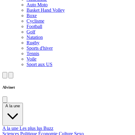
Auto Moto
Basket Hand Volley
Boxe
Cyclisme
Football
Golf
Natation
Rugby
Sports d'hiver
Tennis
Voile
Sport aux US
Alvinet
A la une
A la une
Les plus lus
Buzz
Sciences
Politique
Économie
Culture
Sexo