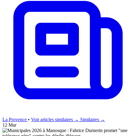
La Provence
•
Voir articles similaires →
Similaires →
12 Mar