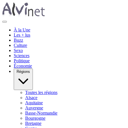
À la Une
Les + lus
Buzz
Culture
Sexo
Sciences
Politique
Économie
Régions
Toutes les régions
Alsace
Aquitaine
Auvergne
Basse-Normandie
Bourgogne
Bretagne