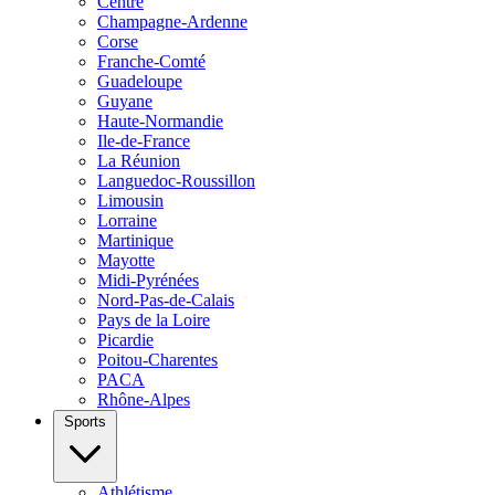
Centre
Champagne-Ardenne
Corse
Franche-Comté
Guadeloupe
Guyane
Haute-Normandie
Ile-de-France
La Réunion
Languedoc-Roussillon
Limousin
Lorraine
Martinique
Mayotte
Midi-Pyrénées
Nord-Pas-de-Calais
Pays de la Loire
Picardie
Poitou-Charentes
PACA
Rhône-Alpes
Sports
Athlétisme