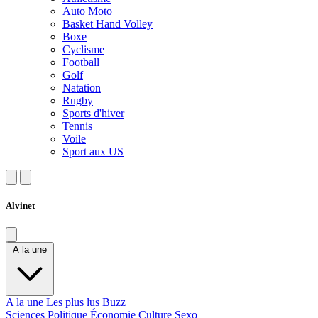
Auto Moto
Basket Hand Volley
Boxe
Cyclisme
Football
Golf
Natation
Rugby
Sports d'hiver
Tennis
Voile
Sport aux US
Alvinet
A la une
A la une
Les plus lus
Buzz
Sciences
Politique
Économie
Culture
Sexo