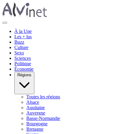
À la Une
Les + lus
Buzz
Culture
Sexo
Sciences
Politique
Économie
Régions
Toutes les régions
Alsace
Aquitaine
Auvergne
Basse-Normandie
Bourgogne
Bretagne