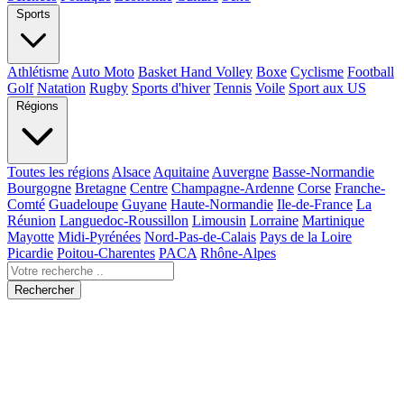
Sports
Athlétisme
Auto Moto
Basket Hand Volley
Boxe
Cyclisme
Football
Golf
Natation
Rugby
Sports d'hiver
Tennis
Voile
Sport aux US
Régions
Toutes les régions
Alsace
Aquitaine
Auvergne
Basse-Normandie
Bourgogne
Bretagne
Centre
Champagne-Ardenne
Corse
Franche-
Comté
Guadeloupe
Guyane
Haute-Normandie
Ile-de-France
La
Réunion
Languedoc-Roussillon
Limousin
Lorraine
Martinique
Mayotte
Midi-Pyrénées
Nord-Pas-de-Calais
Pays de la Loire
Picardie
Poitou-Charentes
PACA
Rhône-Alpes
Rechercher