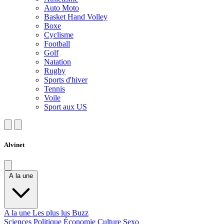
Auto Moto
Basket Hand Volley
Boxe
Cyclisme
Football
Golf
Natation
Rugby
Sports d'hiver
Tennis
Voile
Sport aux US
Alvinet
A la une
A la une
Les plus lus
Buzz
Sciences
Politique
Économie
Culture
Sexo