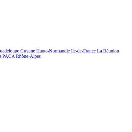
uadeloupe
Guyane
Haute-Normandie
Ile-de-France
La Réunion
s
PACA
Rhône-Alpes