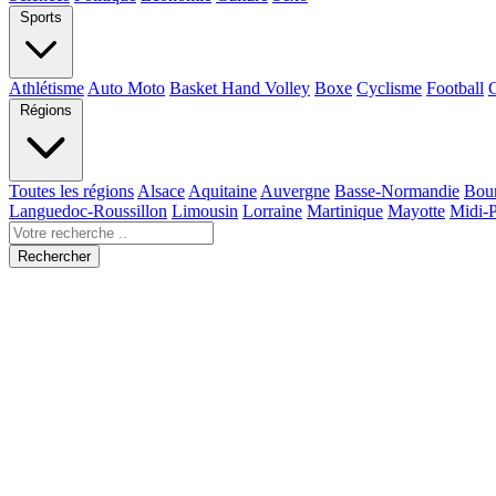
Sports
Athlétisme
Auto Moto
Basket Hand Volley
Boxe
Cyclisme
Football
Régions
Toutes les régions
Alsace
Aquitaine
Auvergne
Basse-Normandie
Bou
Languedoc-Roussillon
Limousin
Lorraine
Martinique
Mayotte
Midi-
Rechercher