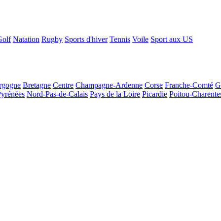
Golf
Natation
Rugby
Sports d'hiver
Tennis
Voile
Sport aux US
rgogne
Bretagne
Centre
Champagne-Ardenne
Corse
Franche-Comté
G
Pyrénées
Nord-Pas-de-Calais
Pays de la Loire
Picardie
Poitou-Charente