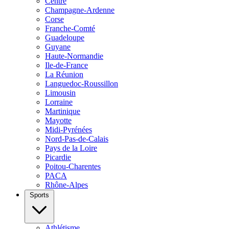
Centre
Champagne-Ardenne
Corse
Franche-Comté
Guadeloupe
Guyane
Haute-Normandie
Ile-de-France
La Réunion
Languedoc-Roussillon
Limousin
Lorraine
Martinique
Mayotte
Midi-Pyrénées
Nord-Pas-de-Calais
Pays de la Loire
Picardie
Poitou-Charentes
PACA
Rhône-Alpes
Sports
Athlétisme