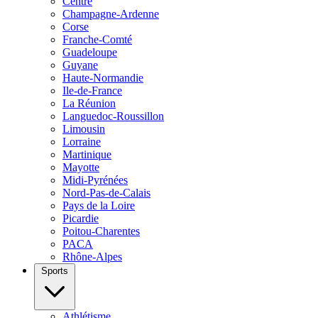
Centre
Champagne-Ardenne
Corse
Franche-Comté
Guadeloupe
Guyane
Haute-Normandie
Ile-de-France
La Réunion
Languedoc-Roussillon
Limousin
Lorraine
Martinique
Mayotte
Midi-Pyrénées
Nord-Pas-de-Calais
Pays de la Loire
Picardie
Poitou-Charentes
PACA
Rhône-Alpes
Sports
Athlétisme