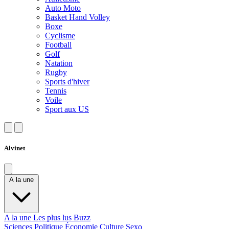
Auto Moto
Basket Hand Volley
Boxe
Cyclisme
Football
Golf
Natation
Rugby
Sports d'hiver
Tennis
Voile
Sport aux US
Alvinet
A la une
A la une
Les plus lus
Buzz
Sciences
Politique
Économie
Culture
Sexo