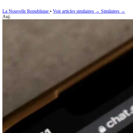
La Nouvelle Republique
•
Voir articles similaires →
Similaires →
Auj.