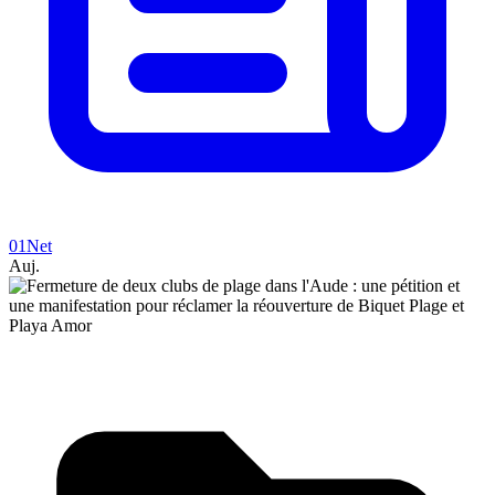
01Net
Auj.