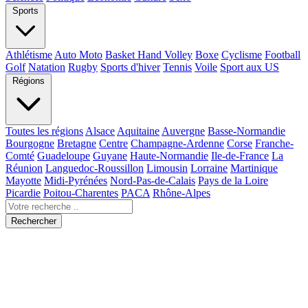
Sports
Athlétisme
Auto Moto
Basket Hand Volley
Boxe
Cyclisme
Football
Golf
Natation
Rugby
Sports d'hiver
Tennis
Voile
Sport aux US
Régions
Toutes les régions
Alsace
Aquitaine
Auvergne
Basse-Normandie
Bourgogne
Bretagne
Centre
Champagne-Ardenne
Corse
Franche-
Comté
Guadeloupe
Guyane
Haute-Normandie
Ile-de-France
La
Réunion
Languedoc-Roussillon
Limousin
Lorraine
Martinique
Mayotte
Midi-Pyrénées
Nord-Pas-de-Calais
Pays de la Loire
Picardie
Poitou-Charentes
PACA
Rhône-Alpes
Rechercher