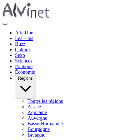
À la Une
Les + lus
Buzz
Culture
Sexo
Sciences
Politique
Économie
Régions
Toutes les régions
Alsace
Aquitaine
Auvergne
Basse-Normandie
Bourgogne
Bretagne