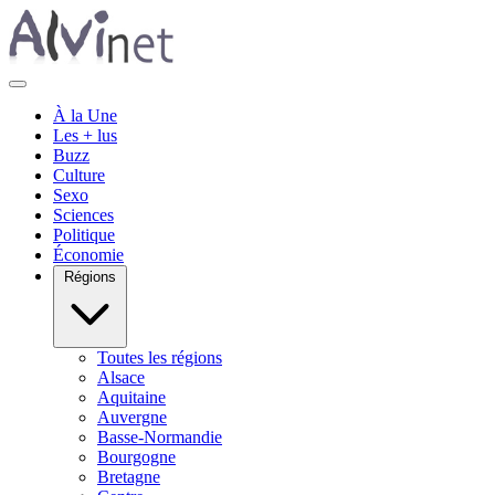
À la Une
Les + lus
Buzz
Culture
Sexo
Sciences
Politique
Économie
Régions
Toutes les régions
Alsace
Aquitaine
Auvergne
Basse-Normandie
Bourgogne
Bretagne