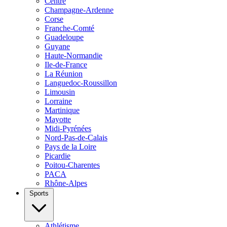
Centre
Champagne-Ardenne
Corse
Franche-Comté
Guadeloupe
Guyane
Haute-Normandie
Ile-de-France
La Réunion
Languedoc-Roussillon
Limousin
Lorraine
Martinique
Mayotte
Midi-Pyrénées
Nord-Pas-de-Calais
Pays de la Loire
Picardie
Poitou-Charentes
PACA
Rhône-Alpes
Sports
Athlétisme