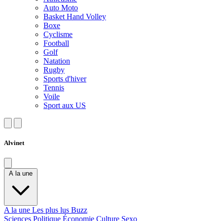
Auto Moto
Basket Hand Volley
Boxe
Cyclisme
Football
Golf
Natation
Rugby
Sports d'hiver
Tennis
Voile
Sport aux US
Alvinet
A la une
A la une
Les plus lus
Buzz
Sciences
Politique
Économie
Culture
Sexo