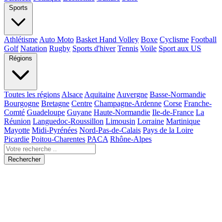
Sports
Athlétisme
Auto Moto
Basket Hand Volley
Boxe
Cyclisme
Football
Golf
Natation
Rugby
Sports d'hiver
Tennis
Voile
Sport aux US
Régions
Toutes les régions
Alsace
Aquitaine
Auvergne
Basse-Normandie
Bourgogne
Bretagne
Centre
Champagne-Ardenne
Corse
Franche-
Comté
Guadeloupe
Guyane
Haute-Normandie
Ile-de-France
La
Réunion
Languedoc-Roussillon
Limousin
Lorraine
Martinique
Mayotte
Midi-Pyrénées
Nord-Pas-de-Calais
Pays de la Loire
Picardie
Poitou-Charentes
PACA
Rhône-Alpes
Rechercher