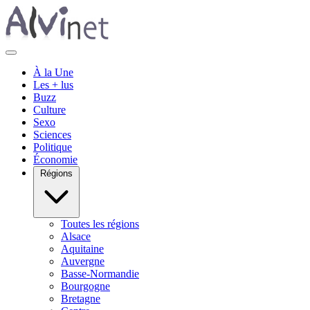
À la Une
Les + lus
Buzz
Culture
Sexo
Sciences
Politique
Économie
Régions
Toutes les régions
Alsace
Aquitaine
Auvergne
Basse-Normandie
Bourgogne
Bretagne