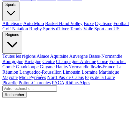
Sports
Athlétisme
Auto Moto
Basket Hand Volley
Boxe
Cyclisme
Football
Golf
Natation
Rugby
Sports d'hiver
Tennis
Voile
Sport aux US
Régions
Toutes les régions
Alsace
Aquitaine
Auvergne
Basse-Normandie
Bourgogne
Bretagne
Centre
Champagne-Ardenne
Corse
Franche-
Comté
Guadeloupe
Guyane
Haute-Normandie
Ile-de-France
La
Réunion
Languedoc-Roussillon
Limousin
Lorraine
Martinique
Mayotte
Midi-Pyrénées
Nord-Pas-de-Calais
Pays de la Loire
Picardie
Poitou-Charentes
PACA
Rhône-Alpes
Rechercher