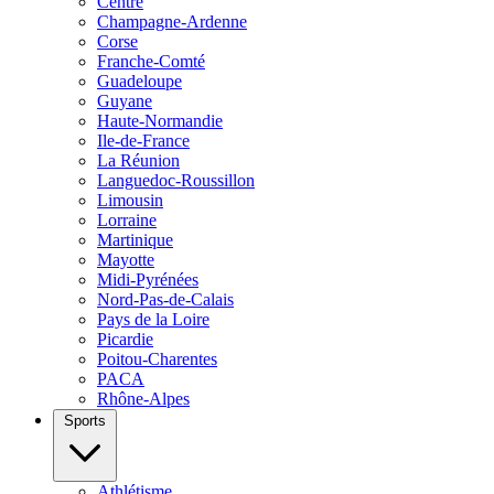
Centre
Champagne-Ardenne
Corse
Franche-Comté
Guadeloupe
Guyane
Haute-Normandie
Ile-de-France
La Réunion
Languedoc-Roussillon
Limousin
Lorraine
Martinique
Mayotte
Midi-Pyrénées
Nord-Pas-de-Calais
Pays de la Loire
Picardie
Poitou-Charentes
PACA
Rhône-Alpes
Sports
Athlétisme