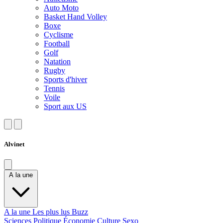
Auto Moto
Basket Hand Volley
Boxe
Cyclisme
Football
Golf
Natation
Rugby
Sports d'hiver
Tennis
Voile
Sport aux US
Alvinet
A la une
A la une
Les plus lus
Buzz
Sciences
Politique
Économie
Culture
Sexo